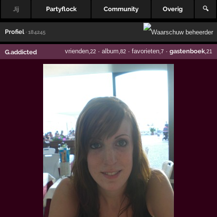
Jij
Partyflock
Community
Overig
🔍
Profiel
· 184245
vrienden
·
album
·
favorieten
·
gastenboek
G.addicted
,22
,82
,7
,21