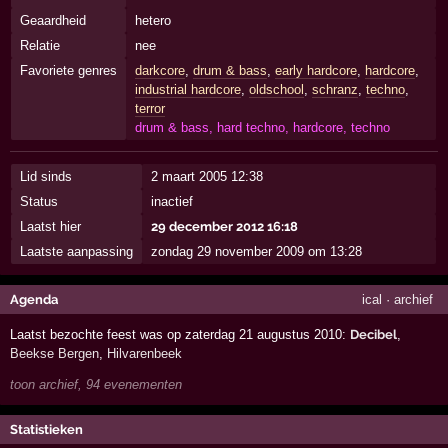
Geaardheid
hetero
Relatie
nee
Favoriete genres
darkcore
,
drum & bass
,
early hardcore
,
hardcore
,
industrial hardcore
,
oldschool
,
schranz
,
techno
,
terror
drum & bass, hard techno, hardcore, techno
Lid sinds
2 maart 2005 12:38
Status
inactief
Laatst hier
29 december 2012 16:18
Laatste aanpassing
zondag 29 november 2009 om 13:28
Agenda
ical
·
archief
Laatst bezochte feest was op zaterdag 21 augustus 2010:
Decibel
,
Beekse Bergen
,
Hilvarenbeek
toon archief, 94 evenementen
Statistieken