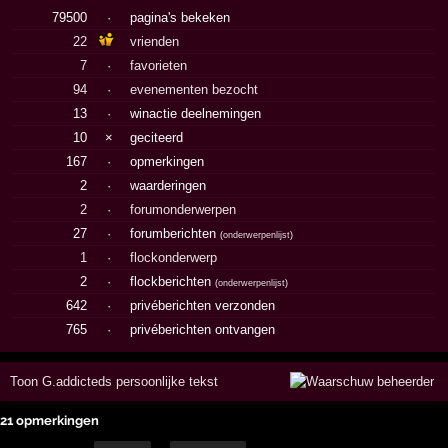
79500
·
pagina's bekeken
22
vrienden
7
·
favorieten
94
·
evenementen bezocht
13
·
winactie deelnemingen
10
×
geciteerd
167
·
opmerkingen
2
·
waarderingen
2
·
forumonderwerpen
27
·
forumberichten
(
onderwerpenlijst
)
1
·
flockonderwerp
2
·
flockberichten
(
onderwerpenlijst
)
642
·
privéberichten verzonden
765
·
privéberichten ontvangen
Toon G.addicteds persoonlijke tekst
21 opmerkingen