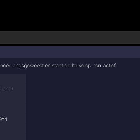
t meer langsgeweest en staat derhalve op non-actief.
lland
)
984