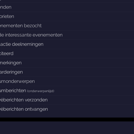
enden
orieten
enementen bezocht
de interessante evenementen
nactie deelnemingen
iteerd
merkingen
arderingen
rumonderwerpen
rumberichten
(
onderwerpenlijst
)
véberichten verzonden
véberichten ontvangen