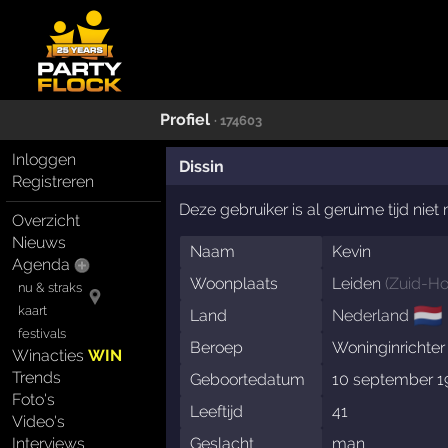
Profiel
· 174603
Inloggen
Dissin
Registreren
Deze gebruiker is al geruime tijd nie
Overzicht
Nieuws
Naam
Kevin
Agenda
Woonplaats
Leiden
(
Zuid-Ho
nu & straks
🇳🇱
kaart
Land
Nederland
festivals
Beroep
Woninginrichter
Winacties
WIN
Trends
Geboortedatum
10 september 1
Foto's
Leeftijd
41
Video's
Interviews
Geslacht
man