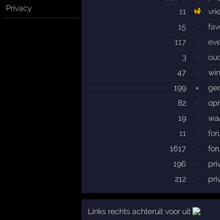
Privacy
11
vri
15
·
fav
117
·
ev
3
·
ou
47
·
wi
199
×
gec
82
·
op
19
·
wa
11
·
fo
1617
·
fo
196
·
pri
212
·
pri
Links rechts achteruit voor uit