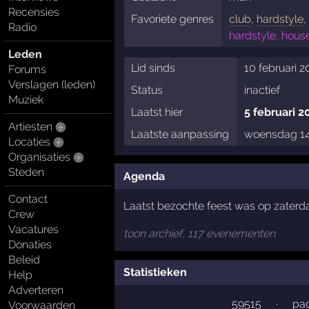
Recensies
Favoriete genres
club
,
hardstyle
Radio
hardstyle, hous
Leden
Lid sinds
10 februari 2
Forums
Verslagen (leden)
Status
inactief
Muziek
Laatst hier
5 februari 2
Artiesten
Laatste aanpassing
woensdag 14 
Locaties
Organisaties
Steden
Agenda
Contact
Laatst bezochte feest was op zaterda
Crew
Vacatures
toon archief, 117 evenementen
Donaties
Beleid
Statistieken
Help
Adverteren
59515
·
pag
Voorwaarden