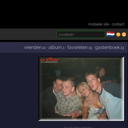
mobiele site
·
contact
🇳🇱
­
vrienden
·
album
·
favorieten
·
gastenboek
,11
,1
,15
,13