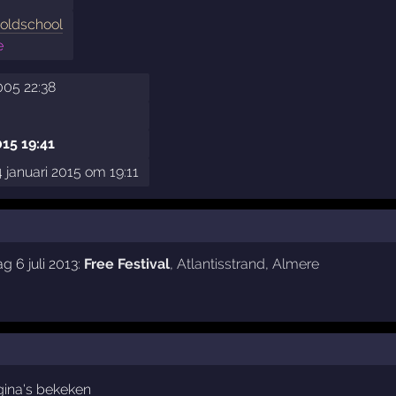
,
oldschool
e
005 22:38
015 19:41
januari 2015 om 19:11
g 6 juli 2013:
Free Festival
,
Atlantisstrand
,
Almere
ina's bekeken