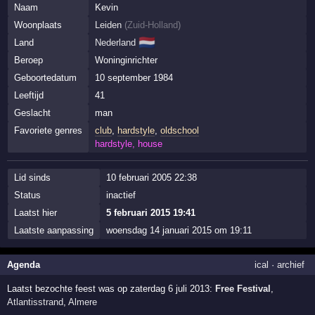
Naam
Kevin
Woonplaats
Leiden
(
Zuid-Holland
)
🇳🇱
Land
Nederland
Beroep
Woninginrichter
Geboortedatum
10 september 1984
Leeftijd
41
Geslacht
man
Favoriete genres
club
,
hardstyle
,
oldschool
hardstyle, house
Lid sinds
10 februari 2005 22:38
Status
inactief
Laatst hier
5 februari 2015 19:41
Laatste aanpassing
woensdag 14 januari 2015 om 19:11
Agenda
ical
·
archief
Laatst bezochte feest was op zaterdag 6 juli 2013:
Free Festival
,
Atlantisstrand
,
Almere