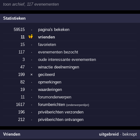
toon archief, 117 evenementen
Statistieken
59515
·
pagina's bekeken
11
vrienden
15
·
favorieten
117
·
evenementen bezocht
3
·
oude interessante evenementen
47
·
winactie deelnemingen
199
×
geciteerd
82
·
opmerkingen
19
·
waarderingen
11
·
forumonderwerpen
1617
·
forumberichten
(
onderwerpenlijst
)
196
·
privéberichten verzonden
212
·
privéberichten ontvangen
Vrienden
uitgebreid
·
beknopt