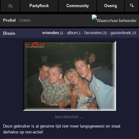
Jij
Partyflock
Community
Overig
🔍
Profiel
· 174603
vrienden
·
album
·
favorieten
·
gastenboek
Dissin
,11
,1
,15
,13
berichtenfoto →
Deze gebruiker is al geruime tijd niet meer langsgeweest en staat
derhalve op non-actief.