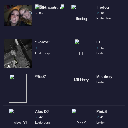
patriciatjuh
flipdog
♀
♂
86
40
Rotterdam
*Gonzo*
I.T
♂
♂
43
Leiderdorp
Leiden
*RisS*
Mikidney
Leiden
Alex-DJ
Piet.S
♂
♂
42
41
Leiderdorp
Leiden