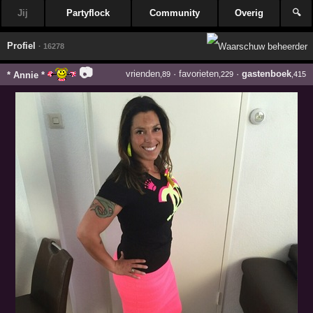
Jij
Partyflock
Community
Overig
🔍
Profiel
· 16278
📷
vrienden
·
favorieten
·
gastenboek
* Annie *
,89
,229
,415