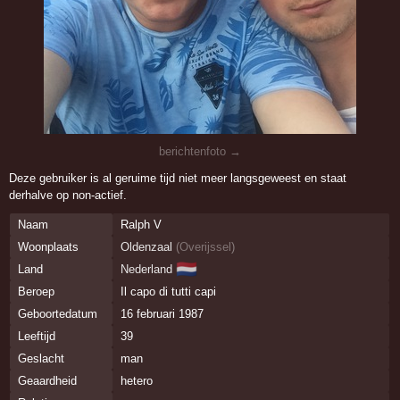
berichtenfoto →
Deze gebruiker is al geruime tijd niet meer langsgeweest en staat
derhalve op non-actief.
Naam
Ralph V
Woonplaats
Oldenzaal
(
Overijssel
)
🇳🇱
Land
Nederland
Beroep
Il capo di tutti capi
Geboortedatum
16 februari 1987
Leeftijd
39
Geslacht
man
Geaardheid
hetero