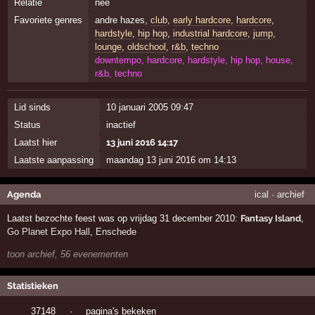
Relatie
nee
Favoriete genres
andre hazes,
club
,
early hardcore
,
hardcore
,
hardstyle
,
hip hop
,
industrial hardcore
,
jump
,
lounge
,
oldschool
,
r&b
,
techno
downtempo, hardcore, hardstyle, hip hop, house,
r&b, techno
Lid sinds
10 januari 2005 09:47
Status
inactief
Laatst hier
13 juni 2016 14:17
Laatste aanpassing
maandag 13 juni 2016 om 14:13
Agenda
ical
·
archief
Laatst bezochte feest was op vrijdag 31 december 2010:
Fantasy Island
,
Go Planet Expo Hall
,
Enschede
toon archief, 56 evenementen
Statistieken
37148
·
pagina's bekeken