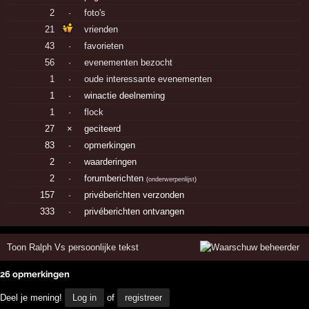
2
·
foto's
21
vrienden
43
·
favorieten
56
·
evenementen bezocht
1
·
oude interessante evenementen
1
·
winactie deelneming
1
·
flock
27
×
geciteerd
83
·
opmerkingen
2
·
waarderingen
2
·
forumberichten
(
onderwerpenlijst
)
157
·
privéberichten verzonden
333
·
privéberichten ontvangen
Toon Ralph Vs persoonlijke tekst
26 opmerkingen
Deel je mening!
Log in
of
registreer