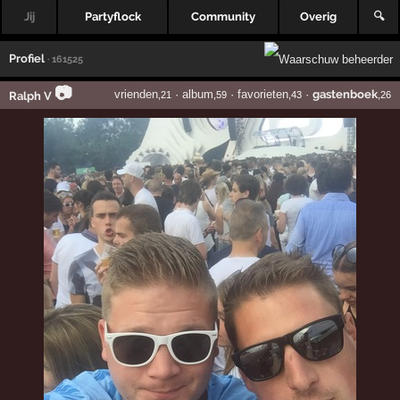
Jij
Partyflock
Community
Overig
🔍
Profiel
· 161525
📷
vrienden
·
album
·
favorieten
·
gastenboek
Ralph V
,21
,59
,43
,26