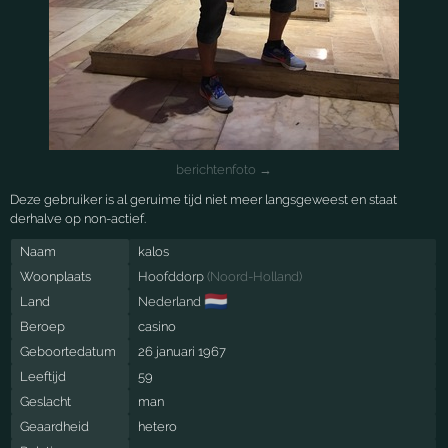
berichtenfoto →
Deze gebruiker is al geruime tijd niet meer langsgeweest en staat
derhalve op non-actief.
Naam
kalos
Woonplaats
Hoofddorp
(
Noord-Holland
)
🇳🇱
Land
Nederland
Beroep
casino
Geboortedatum
26 januari 1967
Leeftijd
59
Geslacht
man
Geaardheid
hetero