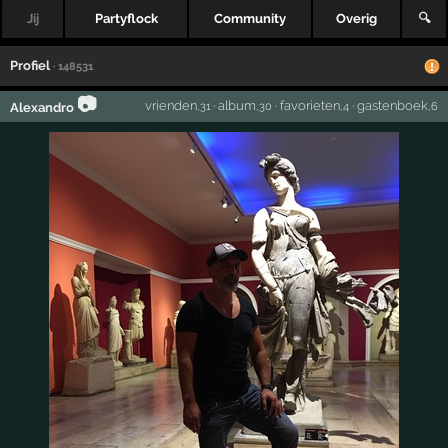
Jij
Partyflock
Community
Overig
🔍
Profiel
· 148531
📷
vrienden
·
album
·
favorieten
·
gastenboek
Alexandro
,31
,30
,4
,6