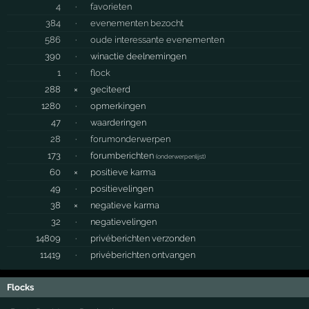
4
·
favorieten
384
·
evenementen bezocht
586
·
oude interessante evenementen
390
·
winactie deelnemingen
1
·
flock
288
×
geciteerd
1280
·
opmerkingen
47
·
waarderingen
28
·
forumonderwerpen
173
·
forumberichten
(
onderwerpenlijst
)
60
×
positieve karma
49
·
positievelingen
38
×
negatieve karma
32
·
negatievelingen
14809
·
privéberichten verzonden
11419
·
privéberichten ontvangen
Flocks