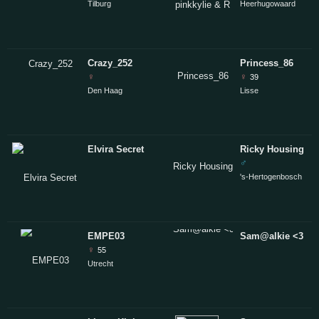
Tilburg
Heerhugowaard
Crazy_252
Princess_86
♀
♀
39
Den Haag
Lisse
Elvira Secret
Ricky Housing
♂
's-Hertogenbosch
EMPE03
Sam@alkie <3
♀
55
Utrecht