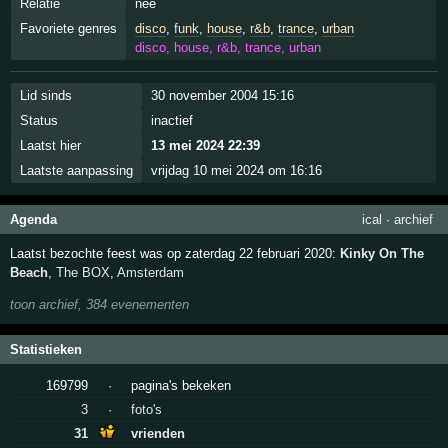
Relatie
nee
Favoriete genres
disco
,
funk
,
house
,
r&b
,
trance
,
urban
disco, house, r&b, trance, urban
Lid sinds
30 november 2004 15:16
Status
inactief
Laatst hier
13 mei 2024 22:39
Laatste aanpassing
vrijdag 10 mei 2024 om 16:16
Agenda
ical
·
archief
Laatst bezochte feest was op zaterdag 22 februari 2020:
Kinky On The
Beach
,
The BOX
,
Amsterdam
toon archief, 384 evenementen
Statistieken
169799
·
pagina's bekeken
3
·
foto's
31
vrienden