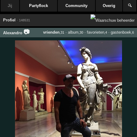
Jij
Partyflock
Community
Overig
🔍
Profiel
· 148531
📷
vrienden
·
album
·
favorieten
·
gastenboek
Alexandro
,31
,30
,4
,6