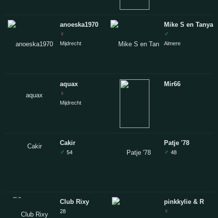
anoeska1970
Mike S en Tanya 
♀
♂
Mijdrecht
Almere
aquax
Mir66
♀
Mijdrecht
Cakir
Patje '78
♂
♂
54
48
Club Rixy
pinkkylie & R
♀
28