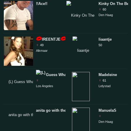
!!Ace!!
Kinky On The Be
♀
60
Den Haag
IREENTJE
liaantje
♀
49
50
Alkmaar
Guess What
Madeleine
♀
♀
61
Los Angeles
Lelystad
anita go with the flow
ManuelaS
♀
Den Haag