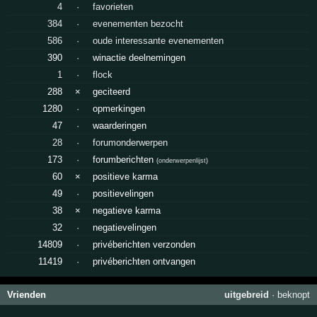
4
·
favorieten
384
·
evenementen bezocht
586
·
oude interessante evenementen
390
·
winactie deelnemingen
1
·
flock
288
×
geciteerd
1280
·
opmerkingen
47
·
waarderingen
28
·
forumonderwerpen
173
·
forumberichten
(
onderwerpenlijst
)
60
×
positieve karma
49
·
positievelingen
38
×
negatieve karma
32
·
negatievelingen
14809
·
privéberichten verzonden
11419
·
privéberichten ontvangen
Vrienden
uitgebreid
·
beknopt