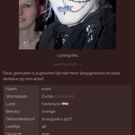
cybergothic
berichtenfoto →
Deze gebruiker is al geruime tijd niet meer langsgeweest en staat
derhalve op non-actief.
Naam
evert
Woonplaats
Zwolle
(
Overijssel
)
🇳🇱
Land
Nederland
Beroep
overige
Geboortedatum
10 augustus 1977
Leeftijd
48
Geslacht
man