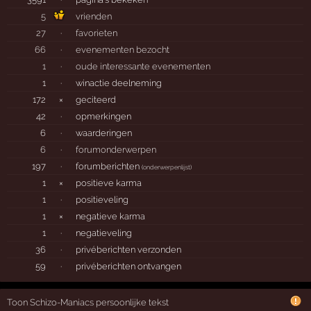
5
vrienden
27
·
favorieten
66
·
evenementen bezocht
1
·
oude interessante evenementen
1
·
winactie deelneming
172
×
geciteerd
42
·
opmerkingen
6
·
waarderingen
6
·
forumonderwerpen
197
·
forumberichten
(
onderwerpenlijst
)
1
×
positieve karma
1
·
positieveling
1
×
negatieve karma
1
·
negatieveling
36
·
privéberichten verzonden
59
·
privéberichten ontvangen
Toon Schizo-Maniacs persoonlijke tekst