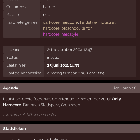
Geaardheid
hetero
Relatie
nee
Favoriete genres
darkcore
,
hardcore
,
hardstyle
,
industrial
hardcore
,
oldschool
,
terror
hardcore, hardstyle
Lid sinds
26 november 2004 12:47
Status
inactief
Laatst hier
25 juni 2011 14:33
Laatste aanpassing
dinsdag 11 maart 2008 om 11:24
Agenda
ical
·
archief
Laatst bezochte feest was op zaterdag 24 november 2007:
Only
Hardcore
,
Drafbaan Stadspark
,
Groningen
toon archief, 66 evenementen
Statistieken
3591
·
pagina's bekeken