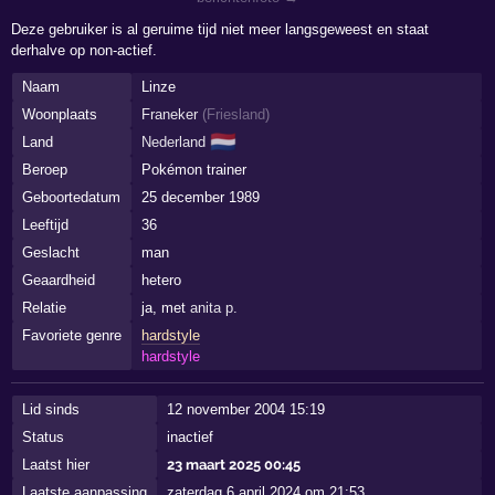
Deze gebruiker is al geruime tijd niet meer langsgeweest en staat
derhalve op non-actief.
Naam
Linze
Woonplaats
Franeker
(
Friesland
)
🇳🇱
Land
Nederland
Beroep
Pokémon trainer
Geboortedatum
25 december 1989
Leeftijd
36
Geslacht
man
Geaardheid
hetero
Relatie
ja, met
anita p.
Favoriete genre
hardstyle
hardstyle
Lid sinds
12 november 2004 15:19
Status
inactief
Laatst hier
23 maart 2025 00:45
Laatste aanpassing
zaterdag 6 april 2024 om 21:53