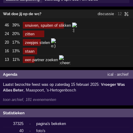
Wat doe jij op de wc?
discussie
· 12
46
39%
snuiven, spuiten of slikken
24
20%
zitten
20
17%
zeepjes stelen
16
13%
staan
13
11%
een partner zoeken
Agenda
ical
·
archief
Laatst bezochte feest was op zaterdag 15 februari 2025:
Vroeger Was
Alles Beter
,
Maaspoort
,
's-Hertogenbosch
toon archief, 181 evenementen
Statistieken
37325
·
pagina's bekeken
40
·
foto's