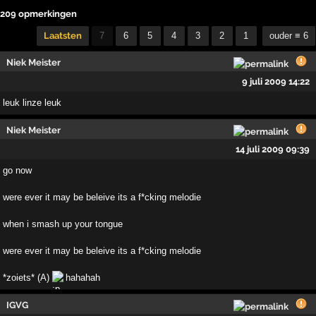
209 opmerkingen
Laatsten
7
6
5
4
3
2
1
ouder ≡ 6
Niek Meister
9 juli 2009 14:22
leuk linze leuk
Niek Meister
14 juli 2009 09:39
go now
were ever it may be beleive its a f*cking melodie
when i smash up your tongue
were ever it may be beleive its a f*cking melodie
*zoiets* (A)
hahahah
IGVG