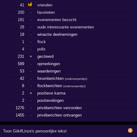
41
vrienden
200
·
favorieten
181
·
evenementen bezocht
28
·
oude interessante evenementen
19
·
winactie deelnemingen
1
·
flock
4
·
polls
231
×
geciteerd
589
·
opmerkingen
53
·
waarderingen
42
·
forumberichten
(
onderwerpenlijst
)
8
·
flockberichten
(
onderwerpenlijst
)
2
×
positieve karma
2
·
positievelingen
1276
·
privéberichten verzonden
1455
·
privéberichten ontvangen
Toon Giik#Linze's persoonlijke tekst