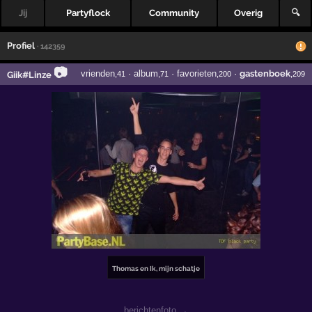
Jij
Partyflock
Community
Overig
🔍
Profiel
· 142359
📷
vrienden
·
album
·
favorieten
·
gastenboek
Giik#Linze
,41
,71
,200
,209
Thomas en Ik, mijn schatje
berichtenfoto →