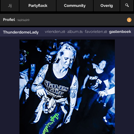
Jij
Partyflock
Community
Overig
🔍
Profiel
· 1421420
vrienden
·
album
·
favorieten
·
gastenboek
ThunderdomeLady
,28
,81
,18