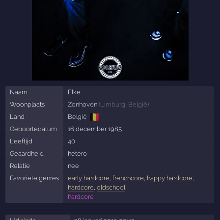
Naam
Elke
Woonplaats
Zonhoven
(
Limburg
,
België
)
🇧🇪
Land
België
Geboortedatum
16 december 1985
Leeftijd
40
Geaardheid
hetero
Relatie
nee
Favoriete genres
early hardcore
,
frenchcore
,
happy hardcore
,
hardcore
,
oldschool
hardcore