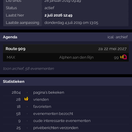
Lid sinds
28 januari 2019 09:49
Status
actief
Laatst hier
2 juli 2026 12:49
Laatste aanpassing
donderdag 4 juli 2019 om 13:05
Agenda
ical
·
archief
Route 909
za 22 mei 2027
MAX
Alphen aan den Rijn
99
toon archief, 58 evenementen
Statistieken
2804
·
pagina's bekeken
28
vrienden
18
·
favorieten
58
·
evenementen bezocht
9
·
oude interessante evenementen
25
·
privéberichten verzonden