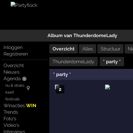
Album
van
ThunderdomeLady
Inloggen
Overzicht
Alles
Structuur
Ni
Registreren
ThunderdomeLady
:
* party *
Overzicht
Nieuws
* party *
Agenda
nu & straks
2
kaart
festivals
Winacties
WIN
Trends
Foto's
Video's
Interviews