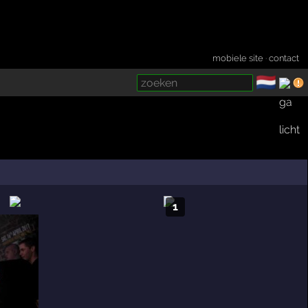
mobiele site
·
contact
🇳🇱
­
1