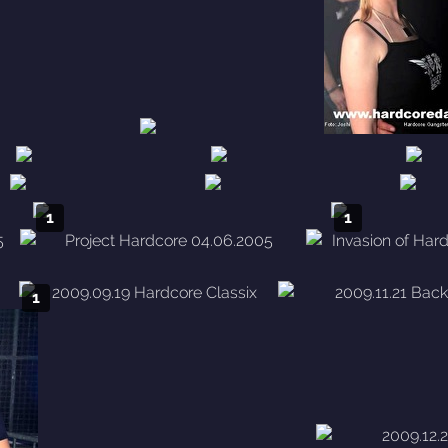
1
1
1