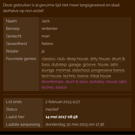
Deze gebruiker is al geruime tijd niet meer langsgeweest en staat
derhalve op non-actief.
Naam
Jack
Beroep
rentenier
Geslacht
man
Geaardheid
hetero
Relatie
ja
Favoriete genres
classics
,
club
,
deep house
,
dirty house
,
drum &
bass
,
dubstep
,
garage
,
groove
,
house
,
latin
,
lounge
,
minimal
,
oldschool
,
progressive trance
,
tech house
,
techno
,
trance
,
tribal house
downtempo, drum & bass, dubstep, house, latin,
techno, trance
Lid sinds
2 februari 2013 11:27
Status
inactief
Laatst hier
14 mei 2017 08:58
Laatste aanpassing
donderdag 30 mei 2013 om 17:36