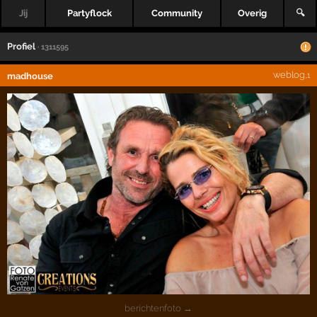
Jij
Partyflock
Community
Overig
🔍
Profiel
· 1311595
weblog
madhouse
,1
berichtenfoto →