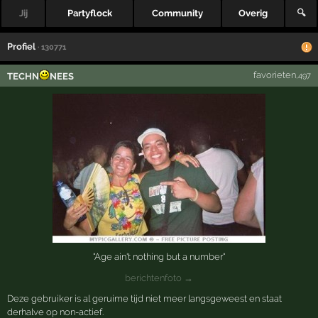
Jij
Partyflock
Community
Overig
🔍
Profiel
· 130771
favorieten
TECHN
NEES
,497
"Age ain't nothing but a number"
berichtenfoto →
Deze gebruiker is al geruime tijd niet meer langsgeweest en staat
derhalve op non-actief.