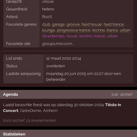
Geslacht
vrouw
Geaardheid
hetero
Artiest
RooS
Favoriete genres
club
,
garage
,
groove
,
hard house
,
hard trance
,
lounge
,
progressive trance
,
techno
,
trance
,
urban
downtempo, house, techno, trance, urban
Favoriete site
groups.msn.com…
Lid sinds
12 maart 2002 20:14
Status
overleden
Laatste aanpassing
maandag 20 juni 2005 om 22:27 door een
beheerder
Agenda
ical
·
archief
Laatst bezochte feest was op zaterdag 30 oktober 2004:
Tiësto in
Concert
,
GelreDome
,
Arnhem
toon archief, 24 evenementen
Statistieken