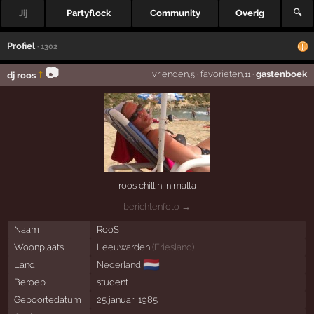
Jij
Partyflock
Community
Overig
🔍
Profiel
· 1302
📷
vrienden
·
favorieten
·
gastenboek
†
dj roos
,5
,11
roos chillin in malta
berichtenfoto →
Naam
RooS
Woonplaats
Leeuwarden
(
Friesland
)
🇳🇱
Land
Nederland
Beroep
student
Geboortedatum
25 januari 1985