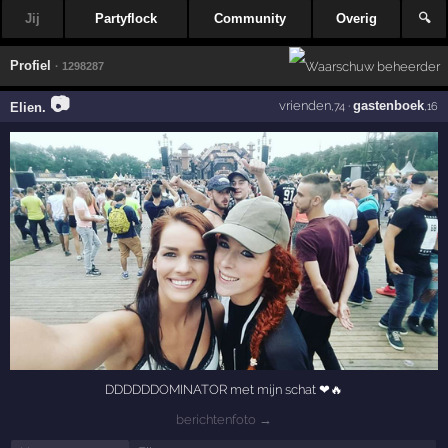
Jij
Partyflock
Community
Overig
🔍
Profiel
· 1298287
📷
vrienden
·
gastenboek
Elien.
,74
,16
DDDDDDOMINATOR met mijn schat ❤🔥
berichtenfoto →