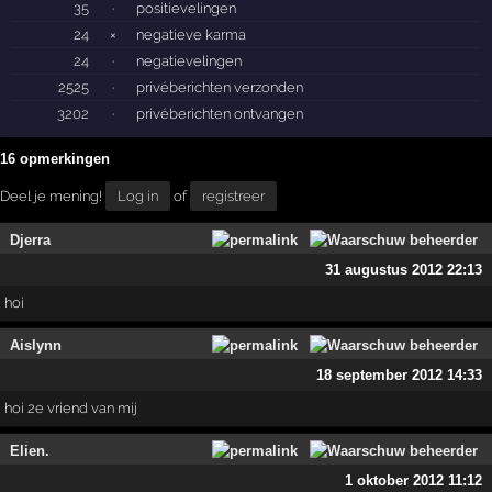
35
·
positievelingen
24
×
negatieve karma
24
·
negatievelingen
2525
·
privéberichten verzonden
3202
·
privéberichten ontvangen
16 opmerkingen
Deel je mening!
Log in
of
registreer
Djerra
31 augustus 2012 22:13
hoi
Aislynn
18 september 2012 14:33
hoi 2e vriend van mij
Elien.
1 oktober 2012 11:12