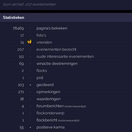
toon archief, 207 evenementen
Statistieken
78469
·
pagina's bekeken
17
·
foto's
74
vrienden
207
·
evenementen bezocht
151
·
oude interessante evenementen
69
·
winactie deelnemingen
2
·
flocks
1
·
poll
103
×
geciteerd
271
·
opmerkingen
18
·
waarderingen
4
·
forumberichten
(
onderwerpenlijst
)
1
·
flockonderwerp
1
·
flockbericht
(
onderwerpenlijst
)
55
×
positieve karma