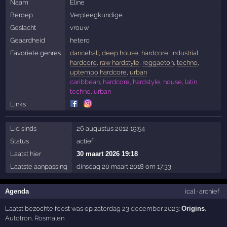
Naam
Eline
Beroep
Verpleegkundige
Geslacht
vrouw
Geaardheid
hetero
Favoriete genres
dancehall
,
deep house
,
hardcore
,
industrial
hardcore
,
raw hardstyle
,
reggaeton
,
techno
,
uptempo hardcore
,
urban
caribbean, hardcore, hardstyle, house, latin,
techno, urban
Links
Lid sinds
26 augustus 2012 19:54
Status
actief
Laatst hier
30 maart 2026 19:18
Laatste aanpassing
dinsdag 20 maart 2018 om 17:33
Agenda
ical
·
archief
Laatst bezochte feest was op zaterdag 23 december 2023:
Origins
,
Autotron
,
Rosmalen