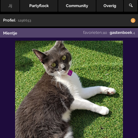
Jij
Partyflock
Community
Overig
🔍
Profiel
· 1296653
favorieten
·
gastenboek
Mientje
,110
,4