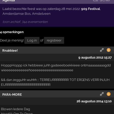
Agenda
ical
·
archief
Laatst bezochte feest was op zaterdag 28 mei 2022:
909 Festival
,
Amsterdamse Bos
,
Amstelveen
toon archief, 744 evenementen
4 opmerkingen
Deel je mening!
Log in
of
registreer
Rnakkiee!
9 augustus 2012 15:27
HopppHoppp ick hebbieee juhh gasteeeboekkieee ontmaaaaaaaaagdd
wieeeeeeeeeeeehoeeeeeeeeeeeeeeeeeeee
&& dan zegguhh wuhhh ::: TERREURRRRRRRR TOT ERGENS VERR INJUH
EURRRRRRRRRRRRRRRRRRRRRR
PARA-MORE
26 augustus 2014 13:10
Blowen Iedere Dag
Heerlijk Om Te Doen