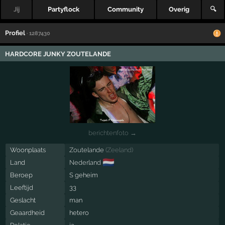
Jij
Partyflock
Community
Overig
🔍
Profiel
· 1287430
HARDCORE JUNKY ZOUTELANDE
berichtenfoto →
Woonplaats
Zoutelande
(
Zeeland
)
🇳🇱
Land
Nederland
Beroep
S geheim
Leeftijd
33
Geslacht
man
Geaardheid
hetero