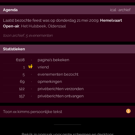
Agenda
ical
·
archief
Laatst bezochte feest was op donderdag 21 mei 2009:
Hemelvaart
Open-air
,
Het Hulsbeek
,
Oldenzaal
toon archief, 5 evenementen
Statistieken
6108
·
pagina's bekeken
1
vriend
5
·
evenementen bezocht
69
·
opmerkingen
122
·
privéberichten verzonden
157
·
privéberichten ontvangen
Toon xx kimms persoonlijke tekst
Bekijk in opmaak voor grote schermen en desktops