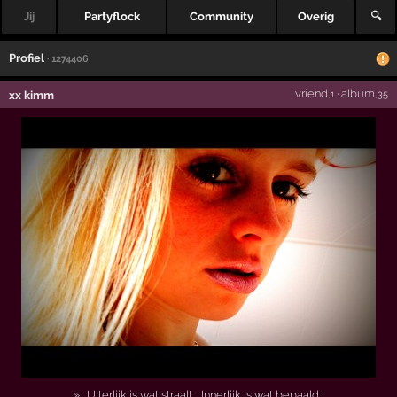
Jij
Partyflock
Community
Overig
🔍
Profiel
· 1274406
vriend
·
album
xx kimm
,1
,35
» .­ Uiterlijk is wat straalt ..­ Innerlijk is wat bepaald !