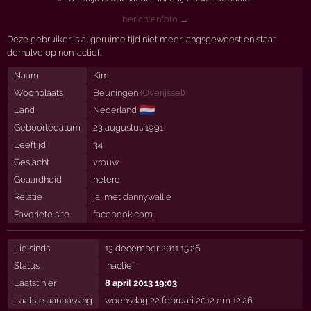
berichtenfoto →
Deze gebruiker is al geruime tijd niet meer langsgeweest en staat
derhalve op non-actief.
Naam
Kim
Woonplaats
Beuningen
(
Overijssel
)
🇳🇱
Land
Nederland
Geboortedatum
23 augustus 1991
Leeftijd
34
Geslacht
vrouw
Geaardheid
hetero
Relatie
ja, met
dannywallie
Favoriete site
facebook.com…
Lid sinds
13 december 2011 15:26
Status
inactief
Laatst hier
8 april 2013 19:03
Laatste aanpassing
woensdag 22 februari 2012 om 12:26