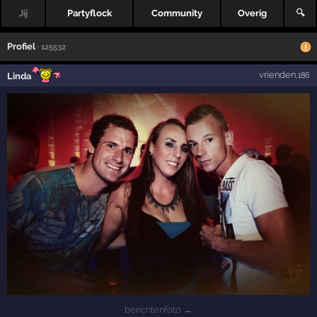
Jij
Partyflock
Community
Overig
🔍
Profiel
· 125532
vrienden
Linda
,186
berichtenfoto →