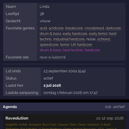
Naam
Linda
Leeftijd
38
Geslacht
vrouw
Favoriete genres
acid
,
acidcore
,
breakcore
,
crossbreed
,
darkcore
,
drum & bass
,
early hardcore
,
early terror
,
hard
techno
,
industrial hardcore
, noise,
schranz
,
speedcore
,
terror
,
UK hardcore
drum & bass, hard techno, hardcore
Favoriete site
rave-o-lution.nl
Lid sinds
23 september 2004 15:42
Status
actief
Laatst hier
2 juli 2026
Laatste aanpassing
zondag 1 februari 2026 om 17:47
Agenda
ical
·
archief
Raveolution
za 12 sep 2026
Angerfist
,
AniMe
,
Boogshe
,
Buzz Fuzz
,
Catscan
,
Denz
,
Dione
,
Distortion
,
E-Rush
,
Endymion
,
Evil Activities
,
G-Town Madness
,
Gizmo
,
Human Resource
,
J.D.A.
,
Jones &