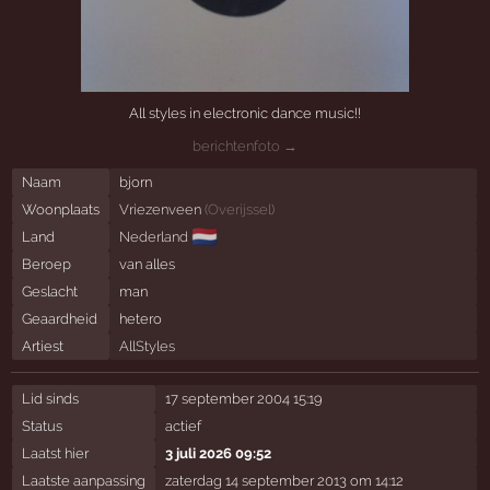
All styles in electronic dance music!!
berichtenfoto →
Naam
bjorn
Woonplaats
Vriezenveen
(
Overijssel
)
🇳🇱
Land
Nederland
Beroep
van alles
Geslacht
man
Geaardheid
hetero
Artiest
AllStyles
Lid sinds
17 september 2004 15:19
Status
actief
Laatst hier
3 juli 2026 09:52
Laatste aanpassing
zaterdag 14 september 2013 om 14:12