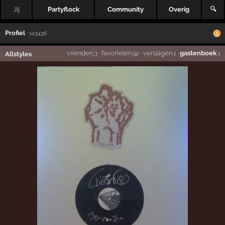
Jij
Partyflock
Community
Overig
🔍
Profiel
· 123436
vrienden
·
favorieten
·
verslagen
·
gastenboek
Allstyles
,3
,92
,1
,1