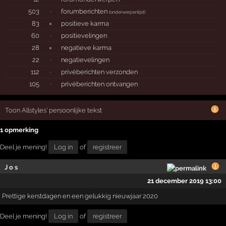
503
·
forumberichten
(
onderwerpenlijst
)
83
×
positieve karma
60
·
positievelingen
28
×
negatieve karma
22
·
negatievelingen
112
·
privéberichten verzonden
105
·
privéberichten ontvangen
Toon Allstyles' persoonlijke tekst
1 opmerking
Deel je mening!
Log in
of
registreer
J o s
21 december 2019 13:00
Prettige kerstdagen en een gelukkig nieuwjaar 2020
Deel je mening!
Log in
of
registreer