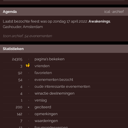
Agenda
ical
·
archief
Laatst bezochte feest was op zondag 17 april 2022:
Awakenings
,
Gashouder
,
Amsterdam
toon archief, 54 evenementen
Statistieken
24305
·
pagina's bekeken
3
vrienden
92
·
favorieten
54
·
evenementen bezocht
4
·
oude interessante evenementen
4
·
winactie deelnemingen
1
·
verslag
200
×
geciteerd
142
·
opmerkingen
7
·
waarderingen
12
·
forumonderwerpen