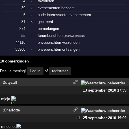
24
·
favorieten
39
·
evenementen bezocht
5
·
oude interessante evenementen
31
×
geciteerd
274
·
opmerkingen
55
·
forumberichten
(
onderwerpenlijst
)
44116
·
privéberichten verzonden
33960
·
privéberichten ontvangen
10 opmerkingen
Deel je mening!
Log in
of
registreer
Dutycall
13 september 2010 17:59
mjaja
;Charlotte
+1
25 september 2010 19:09
mneenee