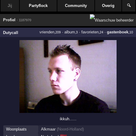
Jij
Partyflock
Community
Overig
🔍
Profiel
· 1187970
vrienden
·
album
·
favorieten
·
gastenboek
Dutycall
,209
,3
,24
,10
ikkuh......
Woonplaats
Alkmaar
(
Noord-Holland
)