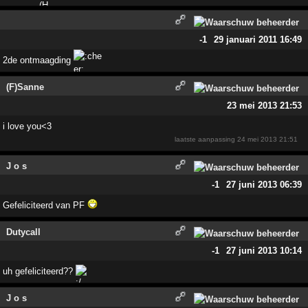
-1
29 januari 2011 16:49
2de ontmaagding
(F)Sanne
23 mei 2013 21:53
i love you<3
laatste aanpassing
24 mei 2013 21:51
J o s
-1
27 juni 2013 06:39
Gefeliciteerd van PF
Dutycall
-1
27 juni 2013 10:14
uh gefeliciteerd??
J o s