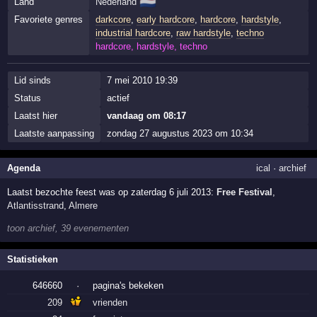
🇳🇱
Land
Nederland
Favoriete genres
darkcore
,
early hardcore
,
hardcore
,
hardstyle
,
industrial hardcore
,
raw hardstyle
,
techno
hardcore, hardstyle, techno
Lid sinds
7 mei 2010 19:39
Status
actief
Laatst hier
vandaag om 08:17
Laatste aanpassing
zondag 27 augustus 2023 om 10:34
Agenda
ical
·
archief
Laatst bezochte feest was op zaterdag 6 juli 2013:
Free Festival
,
Atlantisstrand
,
Almere
toon archief, 39 evenementen
Statistieken
646660
·
pagina's bekeken
209
vrienden