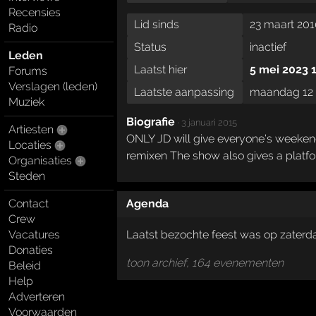
Recensies
Lid sinds
23 maart 201
Radio
Status
inactief
Leden
Laatst hier
5 mei 2023 
Forums
Verslagen (leden)
Laatste aanpassing
maandag 12 
Muziek
Biografie
·
3 januari 2015
Artiesten
ONLY JD will give everyone's weekend 
Locaties
remixen The show also gives a platfo
Organisaties
Steden
Contact
Agenda
Crew
Laatst bezochte feest was op zaterd
Vacatures
Donaties
toon archief, 164 evenementen
Beleid
Help
Adverteren
Voorwaarden