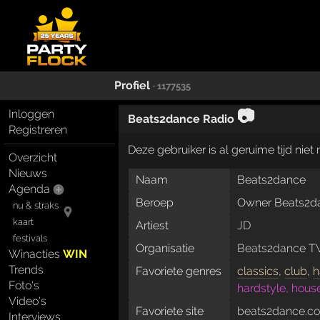
Profiel
· 1177535
📷
Inloggen
Beats2dance Radio
Registreren
Deze gebruiker is al geruime tijd nie
Overzicht
Nieuws
Naam
Beats2dance
Agenda
Beroep
Owner Beats2d
nu & straks
kaart
Artiest
JD
festivals
Organisatie
Beats2dance T
Winacties
WIN
Trends
Favoriete genres
classics
,
club
,
h
Foto's
hardstyle, hous
Video's
Favoriete site
beats2dance.c
Interviews