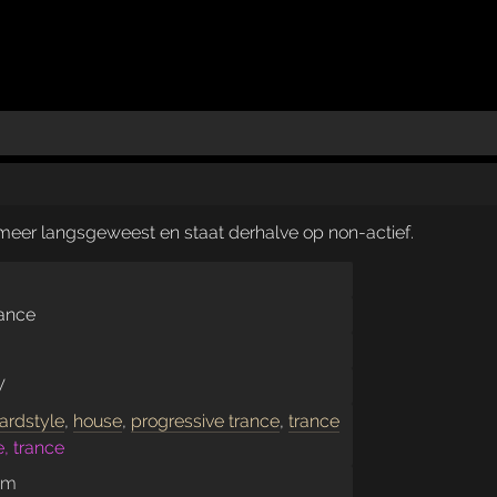
t meer langsgeweest en staat derhalve op non-actief.
ance
V
ardstyle
,
house
,
progressive trance
,
trance
e, trance
om