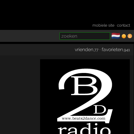
mobiele site
·
contact
🇳🇱
­
vrienden
·
favorieten
,77
,941