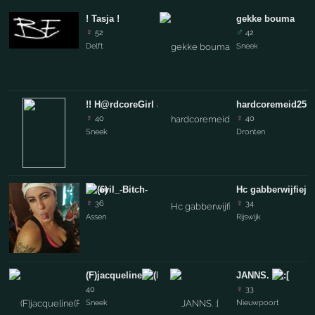
! Tasja !
gekke bouma
♀
♂
52
42
Delft
Sneek
!! H@rdcoreGirl a.k.a. LieveMama
hardcoremeid25
!!
♀
♀
40
40
Sneek
Dronten
evil_-Bitch-
Hc gabberwijfiej 
♀
♀
36
34
Assen
Rijswijk
(F)jacqueline
JANNS.
♀
40
33
Sneek
Nieuwpoort