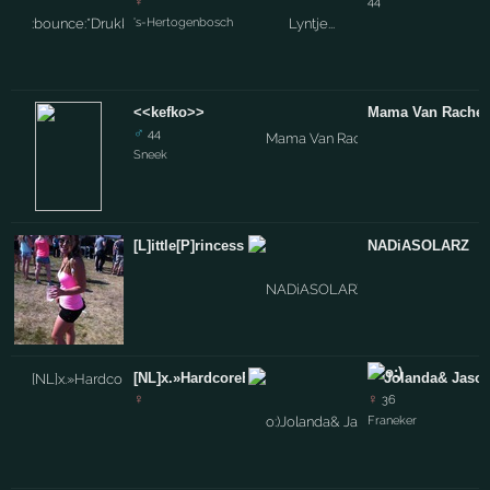
♀
44
's-Hertogenbosch
<<kefko>>
Mama Van Rachel
♂
44
Sneek
[L]ittle[P]rincess
NADiASOLARZ
[NL]x.»HardcoreBaby ['L] x.« :
Jolanda& Jason
♀
♀
36
Franeker