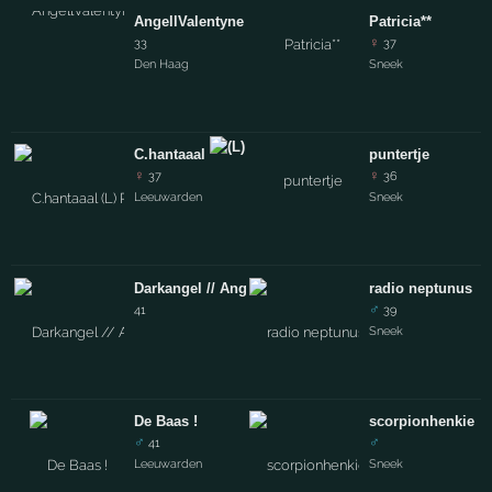
AngellValentyne
Patricia**
♀
33
37
Den Haag
Sneek
C.hantaaal
Rich@rd
puntertje
♀
♀
37
36
Leeuwarden
Sneek
Darkangel // Angelic
radio neptunus
♂
41
39
Sneek
De Baas !
scorpionhenkie
♂
♂
41
Leeuwarden
Sneek