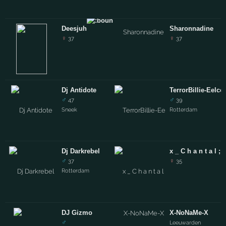
Deesjuh
Sharonnadine
♀
♀
37
37
Dj Antidote
TerrorBillie-Eelco
♂
♂
47
39
Sneek
Rotterdam
Dj Darkrebel
x _ C h a n t a l ;; *
♂
♀
37
35
Rotterdam
DJ Gizmo
X-NoNaMe-X
♂
Leeuwarden