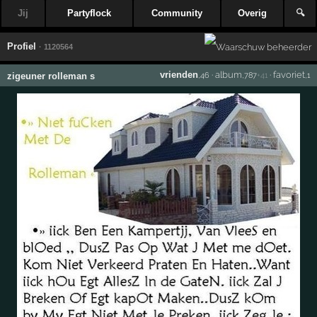
Jij
Partyflock
Community
Overig
🔍
Profiel
· 1120564
vrienden
·
album
·
favoriet
zigeuner rolleman s
,46
,787
+41
,1