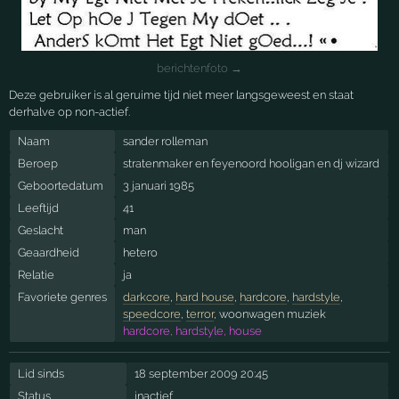
berichtenfoto →
Deze gebruiker is al geruime tijd niet meer langsgeweest en staat
derhalve op non-actief.
Naam
sander rolleman
Beroep
stratenmaker en feyenoord hooligan en dj wizard
Geboortedatum
3 januari 1985
Leeftijd
41
Geslacht
man
Geaardheid
hetero
Relatie
ja
Favoriete genres
darkcore
,
hard house
,
hardcore
,
hardstyle
,
speedcore
,
terror
, woonwagen muziek
hardcore, hardstyle, house
Lid sinds
18 september 2009 20:45
Status
inactief