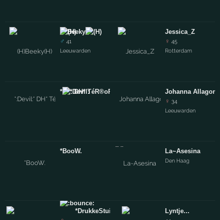
Beeky
Jessica_Z
♂
♀
41
45
Leeuwarden
Rotterdam
*
* DH* TéR®oR - Hé®T *NL*
*
Johanna Allagon
♀
34
Leeuwarden
*BooW.
La~Asesina
Den Haag
*DrukkeStuiterBal*
Lyntje...