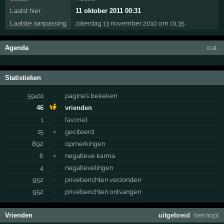
Laatst hier
11 oktober 2011 00:31
Laatste aanpassing
zaterdag 13 november 2010 om 01:35
Agenda
ical
Statistieken
59411
·
pagina's bekeken
46
vrienden
1
·
favoriet
15
×
geciteerd
892
·
opmerkingen
6
×
negatieve karma
4
·
negatievelingen
952
·
privéberichten verzonden
952
·
privéberichten ontvangen
Vrienden
uitgebreid
·
beknopt