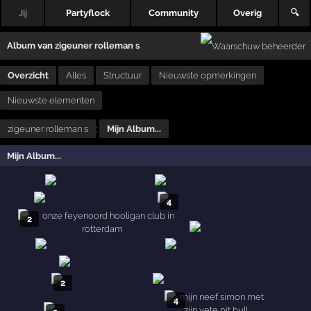
Jij
Partyflock
Community
Overig
🔍
Album
van
zigeuner rolleman s
Overzicht
Alles
Structuur
Nieuwste opmerkingen
Nieuwste elementen
zigeuner rolleman s
:
Mijn Album...
Mijn Album...
4
2
2
4