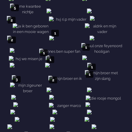
10
2
6
5
2
1
2
1
1
1