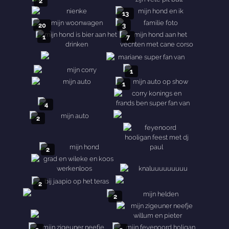
2
13
20
3
1
7
1
1
4
2
2
2
2