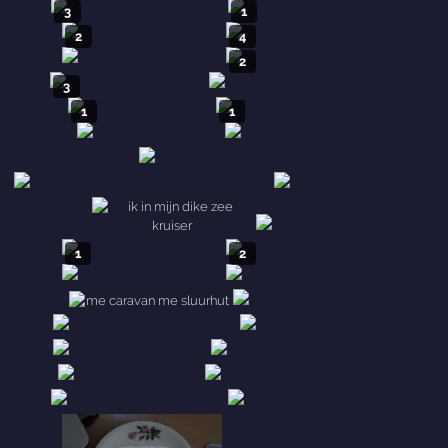
3
1
2
4
2
3
1
1
1
2