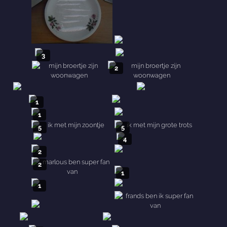
3
2
1
1
5
5
4
2
2
1
1