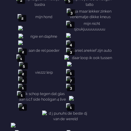
2
5
3
2
1
4
2
3
1
5
1
2
2
7
1
3
1
4
1