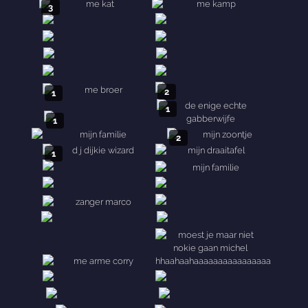
3
2
1
1
1
2
1