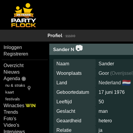
Profiel
· 11100
📷
Inloggen
Sander N
Registreren
Naam
Sander
Overzicht
Nieuws
Woonplaats
Goor
(
Overijssel
Agenda
🇳🇱
Land
Nederland
nu & straks
Geboortedatum
17 juni 1976
kaart
festivals
Leeftijd
50
WIN
Winacties
Geslacht
man
Trends
Foto's
Geaardheid
hetero
Video's
Relatie
ja
Interviews