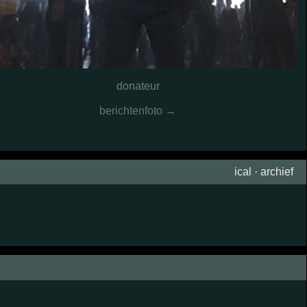
donateur
berichtenfoto →
ical
·
archief