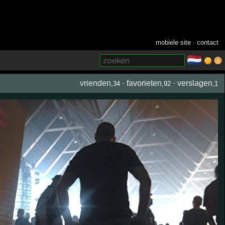
mobiele site
·
contact
🇳🇱
­
vrienden
·
favorieten
·
verslagen
,34
,92
,1