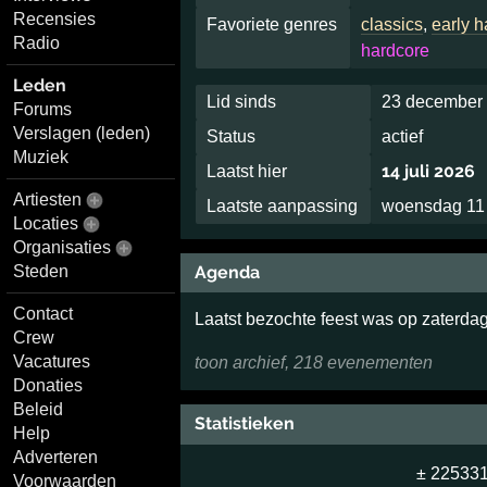
Recensies
Favoriete genres
classics
,
early 
Radio
hardcore
Leden
Lid sinds
23 december 
Forums
Verslagen (leden)
Status
actief
Muziek
14 juli 2026
Laatst hier
Artiesten
Laatste aanpassing
woensdag 11
Locaties
Organisaties
Steden
Agenda
Contact
Laatst bezochte feest was op zaterd
Crew
Vacatures
toon archief, 218 evenementen
Donaties
Beleid
Statistieken
Help
Adverteren
± 22533
Voorwaarden