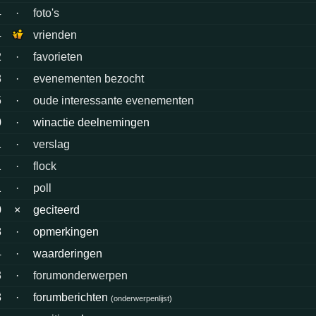
4
·
foto's
4
vrienden
2
·
favorieten
8
·
evenementen bezocht
5
·
oude interessante evenementen
0
·
winactie deelnemingen
1
·
verslag
1
·
flock
1
·
poll
0
×
geciteerd
8
·
opmerkingen
4
·
waarderingen
3
·
forumonderwerpen
3
·
forumberichten
(
onderwerpenlijst
)