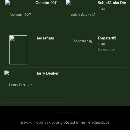
Geheim 007
Sebje81 aka Die 
♀
♂
44
Hadseflats
Tomster85
♂
40
Bennebroek
Harry Beuker
Bekijk in opmaak voor grote schermen en desktops