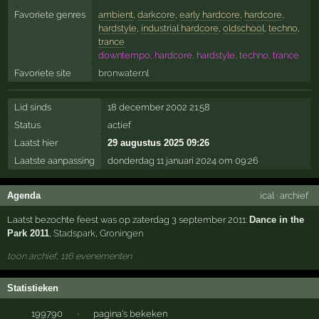
Favoriete genres
ambient
,
darkcore
,
early hardcore
,
hardcore
,
hardstyle
,
industrial hardcore
,
oldschool
,
techno
,
trance
downtempo, hardcore, hardstyle, techno, trance
Favoriete site
bronwater.nl
Lid sinds
18 december 2002 21:58
Status
actief
Laatst hier
29 augustus 2025 09:26
Laatste aanpassing
donderdag 11 januari 2024 om 09:26
Agenda
ical
·
archief
Laatst bezochte feest was op zaterdag 3 september 2011:
Dance in the
Park 2011
,
Stadspark
,
Groningen
toon archief, 116 evenementen
Statistieken
199790
·
pagina's bekeken