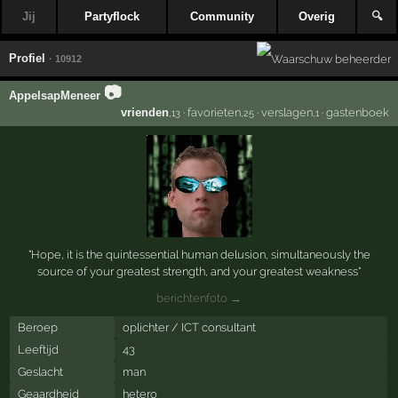
Jij
Partyflock
Community
Overig
🔍
Profiel
· 10912
📷
AppelsapMeneer
vrienden
·
favorieten
·
verslagen
·
gastenboek
,13
,25
,1
"Hope, it is the quintessential human delusion, simultaneously the
source of your greatest strength, and your greatest weakness"
berichtenfoto →
Beroep
oplichter / ICT consultant
Leeftijd
43
Geslacht
man
Geaardheid
hetero