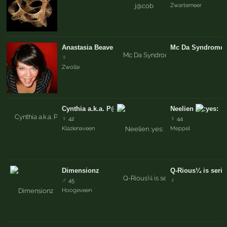
Zwartemeer
Anastasia Beaverhausen
Mc Da Syndrome
♀
Zwolle
Cynthia a.k.a. P@rtySnoes
Neelien
♀
♀
42
44
Klazienaveen
Meppel
Dimensionz
Q-Rious¼ is seri
♂
♀
45
Hoogeveen