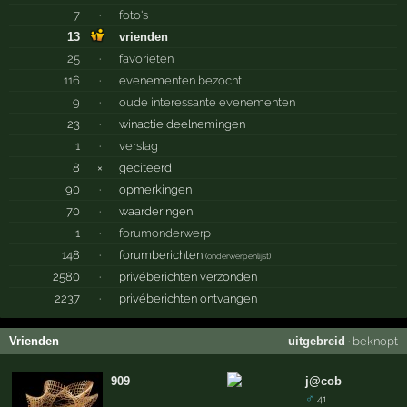
7
·
foto's
13
vrienden
25
·
favorieten
116
·
evenementen bezocht
9
·
oude interessante evenementen
23
·
winactie deelnemingen
1
·
verslag
8
×
geciteerd
90
·
opmerkingen
70
·
waarderingen
1
·
forumonderwerp
148
·
forumberichten
(
onderwerpenlijst
)
2580
·
privéberichten verzonden
2237
·
privéberichten ontvangen
Vrienden
uitgebreid
·
beknopt
909
j@cob
♂
41