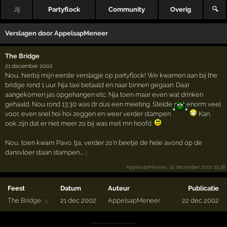
Jij
Partyflock
Community
Overig
🔍
Verslagen door
AppelsapMeneer
The Bridge
21 december 2002
Nou, hierbij mijn eerste verslagje op partyflock! We kwamen aan bij the
bridge rond 1 uur. Nja taxi betaald en naar binnen gegaan. Daar
aangekomen jas opgehangen etc. Nja toen maar even wat drinken
gehaald. Nou rond 13:30 was dr dus een meeting. Stelde niet enorm veel
voor, even snel hoi hoi zeggen en weer verder stampen
Kan
ook zijn dat er niet meer zo bij was met mn hoofd.
Nou, toen kwam Pavo. tja, verder zo'n beetje de hele avond op de
dansvloer staan stampen.…
5
AppelsapMeneer
, 22 december 2002 19:38
Feest
Datum
Auteur
Publicatie
The Bridge
21 dec 2002
AppelsapMeneer
22 dec 2002
·
5