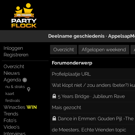
Deelname geschiedenis ·
AppelsapM
Inloggen
Overzicht
Afgelopen weekend
Registreren
Forumonderwerp
Overzicht
Nieuws
Profielplaatje URL
Agenda
Wat klopt niet / zou anders (beter?) 
nu & straks
kaart
5 Years Bridge · Jubileum Rave
festivals
Winacties
WIN
Mais gezocht
Trends
Dance in Emmen: Gouden Pijl -The 
Foto's
Video's
de Meesters, Echte Vrienden topic
Interviews