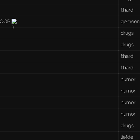
f:hard
 NOOP
gemeen
drugs
drugs
f:hard
f:hard
humor
humor
humor
humor
drugs
liefde