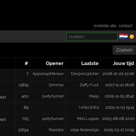
mobiele site
·
contact
🇳🇱
­
Zoeken
#
Opener
Laatste
Jouw tijd
7
AppelsapMeneer
Dre@mc@tcher
2008-10-20 22:06
13819
t0mm1e
Daffy Fuck
2007-11-21 16:06
400
partyhuman
Marja
2005-11-05 18:42
een
89
:) eSta*lo©a
2005-11-03 19:41
705
partyhuman
Miss Luppie
2005-08-08 22:20
een
31694
Roelatie
elsje fiederelsje
2005-03-17 20:19