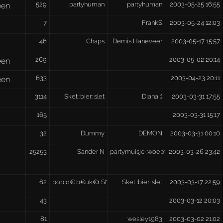
529
partyhuman
partyhuman
2003-05-25 16:55
een
7
FrankS
2003-05-24 12:03
46
Chaps
Demis Haneveer
2003-05-17 15:57
269
2003-05-02 20:14
een
633
2003-04-23 20:11
een
3114
Sket :bier: slet
Diana :)
2003-03-31 17:55
165
2003-03-31 15:17
32
Dummy
DEMON
2003-03-31 00:10
25253
Sander N
partymuisje :woepwoep:
2003-03-26 23:42
62
bob d€ b€uk€r SNOEIHARD [M.O.T.P.C.]
Sket :bier: slet
2003-03-17 22:59
43
2003-03-12 20:03
81
wesley1983
2003-03-02 21:02