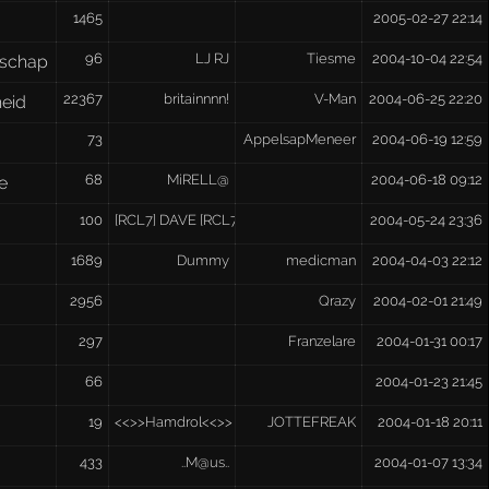
1465
2005-02-27 22:14
96
LJ RJ
Tiesme
2004-10-04 22:54
schap
22367
britainnnn!
V-Man
2004-06-25 22:20
eid
73
AppelsapMeneer
2004-06-19 12:59
68
MiRELL@
2004-06-18 09:12
e
100
[RCL7] DAVE [RCL7]
2004-05-24 23:36
1689
Dummy
medicman
2004-04-03 22:12
2956
Qrazy
2004-02-01 21:49
297
Franzelare
2004-01-31 00:17
66
2004-01-23 21:45
19
<<>>Hamdrol<<>>
JOTTEFREAK
2004-01-18 20:11
433
..M@us..
2004-01-07 13:34