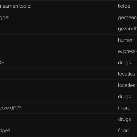
weer samen topic!
liefde
ugde!
gemeen
c
gezondh
humor
expressi
OS
drugs
locaties
locaties
drugs
core dj???
f:hard
drugs
dge!!
f:hard