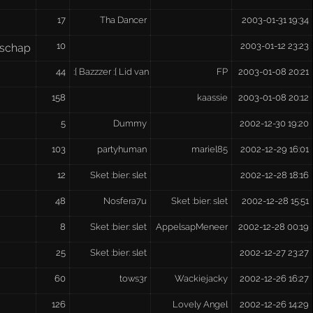
17
Tha Dancer
2003-01-31 19:34
10
2003-01-12 23:23
schap
44
:[ Bazzzer :[ Lid van WarChild
FP
2003-01-08 20:21
158
kaassie
2003-01-08 20:12
5
Dummy
2002-12-30 19:20
103
partyhuman
mariel85
2002-12-29 16:01
12
Sket :bier: slet
2002-12-28 18:16
48
Nosfera7u
Sket :bier: slet
2002-12-28 15:51
8
Sket :bier: slet
AppelsapMeneer
2002-12-28 00:19
25
Sket :bier: slet
2002-12-27 23:27
60
tows3r
Wackiejacky
2002-12-26 16:27
126
Lovely Angel
2002-12-26 14:29