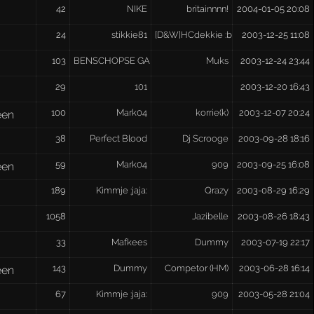
42
NIKE
britainnnn!
2004-01-05 20:08
24
stikkie81
[D&W]HCdekkie :bounce:
2003-12-25 11:08
103
BENSCHOPSE GABBER
Muks
2003-12-24 23:44
29
101
2003-12-20 16:43
100
Mark04
korrie(k)
2003-12-07 20:24
een
38
Perfect Blood
Dj Scrooge
2003-09-28 18:16
59
Mark04
909
2003-09-25 16:08
een
189
Kimmje :jaja:
Qrazy
2003-08-29 16:29
1058
Jazibelle
2003-08-26 18:43
33
Mafkees
Dummy
2003-07-19 22:17
143
Dummy
Competor (HM)
2003-06-28 16:14
een
67
Kimmje :jaja:
909
2003-05-28 21:04