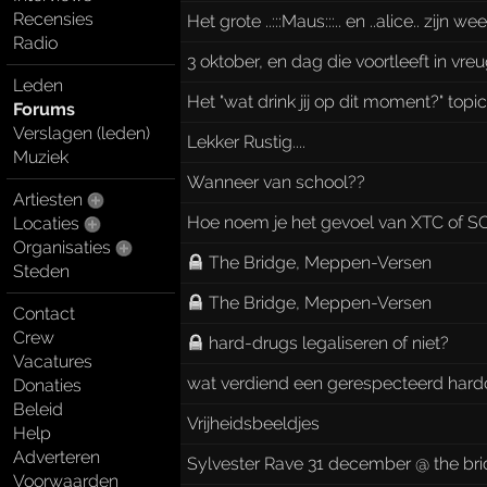
Recensies
Het grote ..:::Maus:::.. en ..alice.. zijn 
Radio
3 oktober, en dag die voortleeft in vre
Leden
Het "wat drink jij op dit moment?" topi
Forums
Verslagen (leden)
Lekker Rustig....
Muziek
Wanneer van school??
Artiesten
Hoe noem je het gevoel van XTC of S
Locaties
Organisaties
The Bridge, Meppen-Versen
Steden
The Bridge, Meppen-Versen
Contact
Crew
hard-drugs legaliseren of niet?
Vacatures
wat verdiend een gerespecteerd hard
Donaties
Beleid
Vrijheidsbeeldjes
Help
Adverteren
Sylvester Rave 31 december @ the bri
Voorwaarden