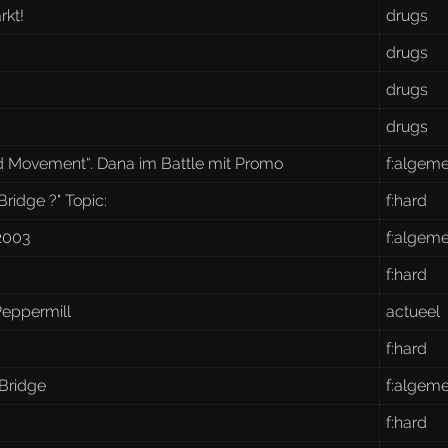
rkt!
drugs
drugs
drugs
drugs
 Movement“. Dana im Battle mit Promo
f:algem
ridge ?" Topic:
f:hard
2003
f:algem
f:hard
 Peppermill
actueel
f:hard
 Bridge
f:algem
f:hard