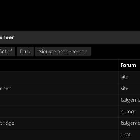
eneer
Actief
Druk
Nieuwe onderwerpen
Forum
site
kunnen
site
f:algem
humor
bridge-
f:algem
chat