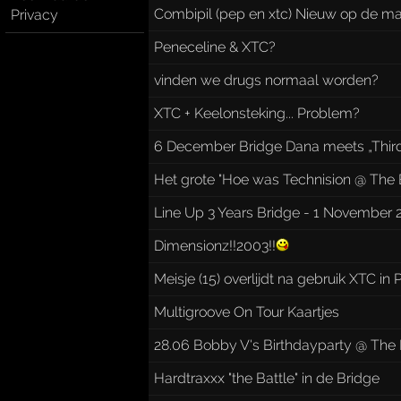
Combipil (pep en xtc) Nieuw op de ma
Privacy
Peneceline & XTC?
vinden we drugs normaal worden?
XTC + Keelonsteking... Problem?
6 December Bridge Dana meets „Third
Het grote "Hoe was Technision @ The B
Line Up 3 Years Bridge - 1 November 
Dimensionz!!2003!!
Meisje (15) overlijdt na gebruik XTC in
Multigroove On Tour Kaartjes
28.06 Bobby V's Birthdayparty @ The
Hardtraxxx "the Battle" in de Bridge