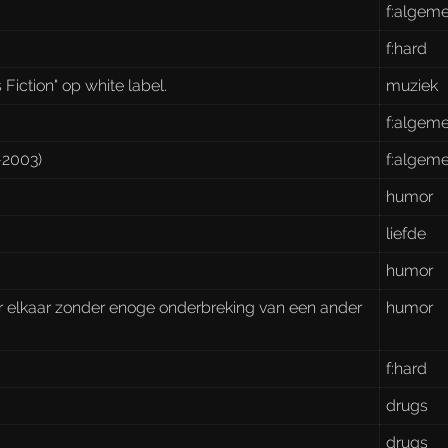
f:algem
f:hard
Fiction" op white label.
muziek
f:algem
-2003)
f:algem
humor
liefde
humor
er elkaar zonder enoge onderbreking van een ander
humor
f:hard
drugs
drugs