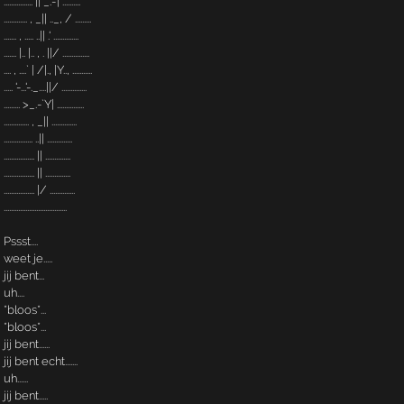
................ || _.-'| ..........
............. , _|| .._, / .........
....... , ..... ..|| .' ..............
....... |.. |.. , . ||/ ...............
.... , ....` | /|., |Y.., ...........
..... '-...'-._....||/ ..............
......... >_.-`Y| ...............
.............. , _|| ..............
................ ..|| ..............
................. || ..............
................. || ..............
................. |/ ..............
...................................
Pssst....
weet je.....
jij bent...
uh....
*bloos*...
*bloos*...
jij bent......
jij bent echt.......
uh......
jij bent.....