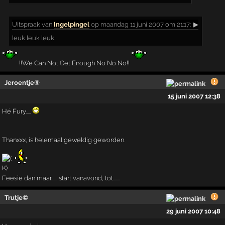
Uitspraak
van
Ingelpingel
op maandag 11 juni 2007 om 21:17:
▶
leuk leuk leuk
!!We Can Not Get Enough No No No!!
Jeroentje®
15 juni 2007 12:38
Hé Fury.....
Thanxxx, is helemaal geweldig geworden.
Feesie dan maar...... start vanavond, tot.......
Trutje©
29 juni 2007 10:48