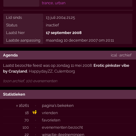
trance, urban
Lid sinds
13 juli 2004 21:25
Status
inactief
Laatst hier
17 september 2008
Laatste aanpassing
maandag 10 december 2007 om 20:11
Agenda
ical
·
archief
Laatst bezochte feest was op zondag 11 mei 2008:
Erotic pinkster vibe
by Crazyland
,
HappydayZZ
,
Culemborg
toon archief, 100 evenementen
Statistieken
± 16261
·
pagina's bekeken
18
vrienden
70
·
favorieten
100
·
evenementen bezocht
22
·
winactie deelnemingen