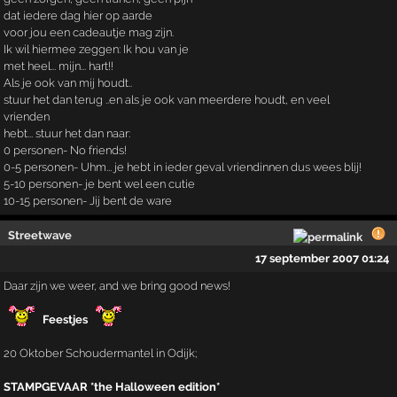
dat iedere dag hier op aarde
voor jou een cadeautje mag zijn.
Ik wil hiermee zeggen: Ik hou van je
met heel... mijn... hart!!
Als je ook van mij houdt..
stuur het dan terug ..en als je ook van meerdere houdt, en veel
vrienden
hebt... stuur het dan naar:
0 personen- No friends!
0-5 personen- Uhm... je hebt in ieder geval vriendinnen dus wees blij!
5-10 personen- je bent wel een cutie
10-15 personen- Jij bent de ware
Streetwave
17 september 2007 01:24
Daar zijn we weer, and we bring good news!
Feestjes
20 Oktober Schoudermantel in Odijk;
STAMPGEVAAR *the Halloween edition*