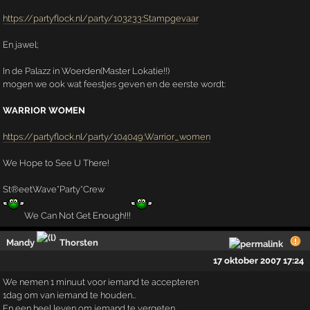
https://partyflock.nl/party/103233:Stampgevaar
En jawel;
In de Palazz in Woerden(Master Lokatie!!)
mogen we ook wat feestjes geven en de eerste wordt:
WARRIOR WOMEN
https://partyflock.nl/party/104049:Warrior_women
We Hope to See U There!
St®eetWave*Party*Crew
We Can Not Get Enough!!!
Mandy
Thorsten
17 oktober 2007 17:24
We nemen 1 minuut voor iemand te accepteren
1dag om van iemand te houden…
En een heel leven om iemand te vergeten…