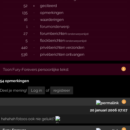
52
×
geciteerd
135
·
opmerkingen
16
·
waarderingen
1
·
forumonderwerp
27
·
forumberichten
(
onderwerpenlijst
)
5
·
flockberichten
(
onderwerpenlijst
)
440
·
privéberichten verzonden
536
·
privéberichten ontvangen
Toon Fury-Forevers persoonlijke tekst
54 opmerkingen
Deel je mening!
Log in
of
registreer
20 januari 2006 07:07
hahahah fotoos ook nie gelukt?