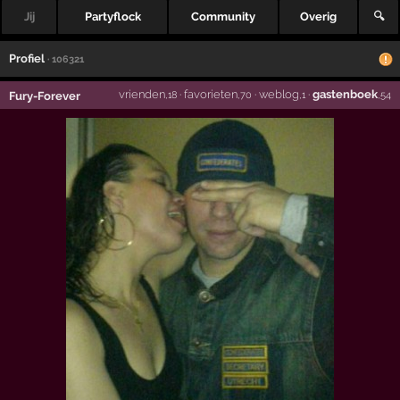
Jij
Partyflock
Community
Overig
🔍
Profiel
· 106321
vrienden
·
favorieten
·
weblog
·
gastenboek
Fury-Forever
,18
,70
,1
,54