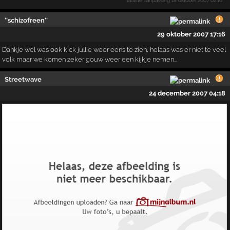
laatste aanpassing
18 oktober 2007 02:16
''schizofreen''
29 oktober 2007 17:16
Dankje wel was ook kick jullie weer eens te zien, helaas was er niet te veel
volk maar we komen zeker gouw weer een kijkje nemen...
Streetwave
24 december 2007 04:18