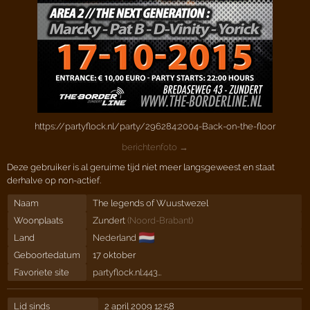
https://partyflock.nl/party/296284:2004-Back-on-the-floor
berichtenfoto →
Deze gebruiker is al geruime tijd niet meer langsgeweest en staat
derhalve op non-actief.
Naam
The legends of Wuustwezel
Woonplaats
Zundert
(
Noord-Brabant
)
🇳🇱
Land
Nederland
Geboortedatum
17 oktober
Favoriete site
partyflock.nl:443…
Lid sinds
2 april 2009 12:58