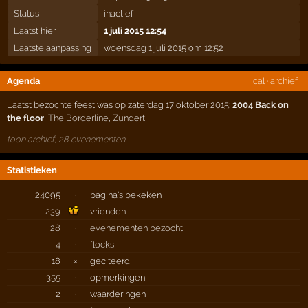
Status
inactief
Laatst hier
1 juli 2015 12:54
Laatste aanpassing
woensdag 1 juli 2015 om 12:52
Agenda
ical
·
archief
Laatst bezochte feest was op zaterdag 17 oktober 2015:
2004 Back on
the floor
,
The Borderline
,
Zundert
toon archief, 28 evenementen
Statistieken
24095
·
pagina's bekeken
239
vrienden
28
·
evenementen bezocht
4
·
flocks
18
×
geciteerd
355
·
opmerkingen
2
·
waarderingen