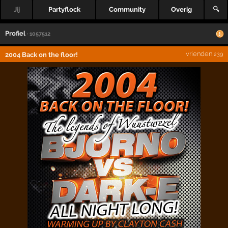
Jij
Partyflock
Community
Overig
🔍
Profiel
· 1057512
vrienden
2004 Back on the floor!
,239