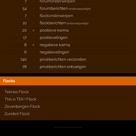
7
·
forumonderwerpen
54
·
forumberichten
(
onderwerpenlijst
)
7
·
flockonderwerpen
10
·
flockberichten
(
onderwerpenlijst
)
20
×
positieve karma
17
·
positievelingen
8
×
negatieve karma
6
·
negatievelingen
740
·
privéberichten verzonden
78
·
privéberichten ontvangen
Flocks
Teknixx Flock
This is TEK ! Flock
Zevenbergen Flock
Zundert Flock