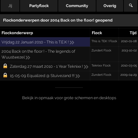
Jij
Partyflock
Community
Overig
🔍
Flockonderwerpen door
2004 Back on the floor!
geopend
Flockonderwerp
Flock
Tijd
This is TEK ! Flock
2010-01-08
Vrijdag 22 Januari 2010 - This is T.E.K !
Zundert Flock
2013-10-02
2004 Back on the floor ! - The legends of
Wuustwezel
Teknixx Flock
2010-03-05
Zaterdag 27 maart 2010 - 1 Year Teknixx !
Zundert Flock
2009-04-29
15-05-09 Equalized @ Stuivezand !!!
Bekijk in opmaak voor grote schermen en desktops