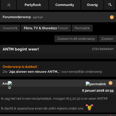
Jij
Partyflock
Community
Overig
🔍
Forumonderwerp
· 990646
Overzicht
Films, TV & Showbizz
Forum
Permalink
Zoeken in dit onderwerp
Zoeken
ANTM begint weer!
272x bekeken
Onderwerp is dubbel!
Zie "
Jaja alweer een nieuwe ANTM...
" voor eenzelfde onderwerp.
Am
6 januari 2008 20:59
Ik zag het net in een reclameblok, morgen rtl 5 20.30 is er weer ANTM!
Ik dacht ik waarschuw even de antm-kijkers onder ons