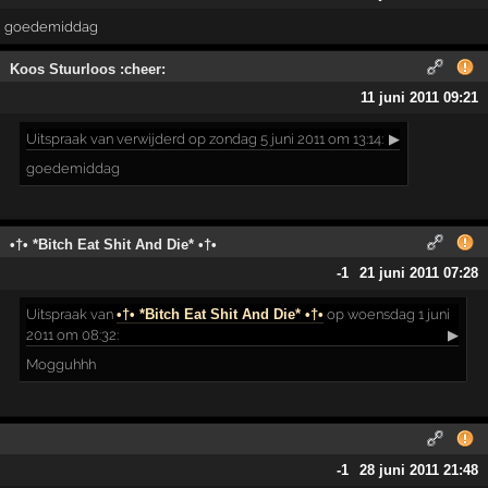
goedemiddag
Koos Stuurloos :cheer:
11 juni 2011 09:21
Uitspraak
van verwijderd op zondag 5 juni 2011 om 13:14:
▶
goedemiddag
•†• *Bitch Eat Shit And Die* •†•
-1
21 juni 2011 07:28
Uitspraak
van
•†• *Bitch Eat Shit And Die* •†•
op woensdag 1 juni
2011 om 08:32:
▶
Mogguhhh
-1
28 juni 2011 21:48