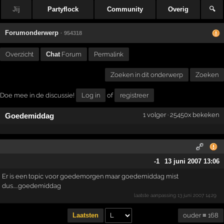
Jij
Partyflock
Community
Overig
🔍
Forumonderwerp
· 954318
Overzicht
Chat
Forum
Permalink
Zoeken in dit onderwerp
Zoeken
Doe mee in de discussie!
Log in
of
registreer
1 volger · 25450x bekeken
Goedemiddag
-1
13 juni 2007 13:06
Er is een topic voor goedemorgen maar goedemiddag mist
dus.....goedemiddag
laatste aanpassing
13 juni 2007 14:29
ouder ≡ 168
Laatsten