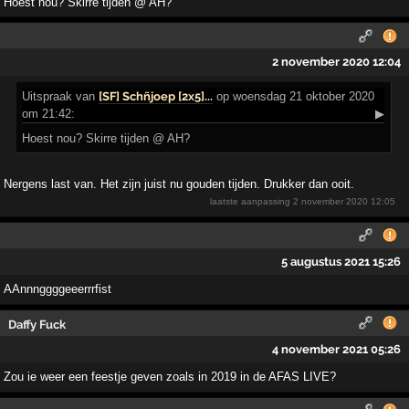
Hoest nou? Skirre tijden @ AH?
2 november 2020 12:04
Uitspraak
van
[SF] Schñjoep [2x5]...
op woensdag 21 oktober 2020
om 21:42:
▶
Hoest nou? Skirre tijden @ AH?
Nergens last van. Het zijn juist nu gouden tijden. Drukker dan ooit.
laatste aanpassing
2 november 2020 12:05
5 augustus 2021 15:26
AAnnnggggeeerrrfist
Daffy Fuck
4 november 2021 05:26
Zou ie weer een feestje geven zoals in 2019 in de AFAS LIVE?