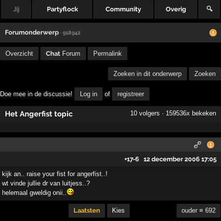
Jij
Partyflock
Community
Overig
🔍
Forumonderwerp
· 918942
Overzicht
Chat
Forum
Permalink
Zoeken in dit onderwerp
Zoeken
Doe mee in de discussie!
Log in
of
registreer
Het Angerfist topic
10 volgers · 159536x bekeken
+17
-6
12 december 2006 17:05
kijk an.. raise your fist for angerfist..!
wt vinde jullie dr van luitjess..?
helemaal gweldig onii..
Laatsten
Kies
ouder ≡ 692