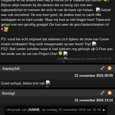
megadruk en de andere keer had je ruimte (of ik maakte zelf ruimte?
)
Blijven altijd mensen bij die denken dat ze bezig zijn met een
rugbywedstrijd en mensen die echt té van de kaart zijn helaas..
Geluid
was ook wisselend. De ene keer goed, de andere keer te zacht met
oordoppen en te hard zonder. Maar mij hoor je niet klagen hoor! Topavond
gehad met een gezellig groepje! Die kan weer de geschiedenisboeken in!
PS: vond het echt origineel dat iedereen zich tijdens de show van Coone
moest omdraaien! Nog nooit meegemaakt op een feest! Top!
PS2: Niet verder vertellen maar ik had stiekem nog gehoopt op G-Flow aan
het einde van de set van Project One!
laatste aanpassing
20 november 2016 17:48
Stanley3x0
21 november 2016 00:59
Goed verhaal, lekker kort ook
Koning!
21 november 2016 13:14
Uitspraak
van
JANINE.
op zondag 20 november 2016 om 16:34:
▶