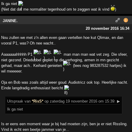
Ik ga niet
(Niet dat dat me normaliter tegenhoud om te zeggen wat ik vind
)
JANINE.
20 november 2016 16:34
Nou zullen we met z'n allen even gaan vertellen hoe kut Qlimax, en dan
vooral P1, was? Oh nee wacht..
Aaaaaaahhhhh P1
man man man wat vet zeg. Die sfeer,
niet gezond. Driedubbel geplet op die verhoging, armen in mn gezicht
gehad, maar ach.. Keihard genieten
(lees nog 983287532 hartjes) ik
wil meeeeer.
Oja en Bob was zoals altijd weer goud. Audiotricz ook top. Heerlijke nacht.
Einde langdradig enthousiast bericht
Uitspraak
van
*RisS*
op zaterdag 19 november 2016 om 15:39:
▶
Ik ga niet
Is er eens een moment waar je bij had moeten zijn, ben je er niet Rissling.
Vind ik echt een beetje jammer van je...