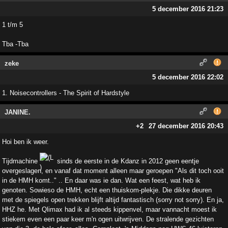
5 december 2016 21:23
1 t/m 5
Tba -Tba
zeke
5 december 2016 22:02
1. Noisecontrollers - The Spirit of Hardstyle
JANINE.
+2
27 december 2016 20:43
Hoi ben ik weer.
Tijdmachine
sinds de eerste in de Kdanz in 2012 geen eentje
overgeslagen, en vanaf dat moment alleen maar geroepen "Als dit toch ooit
in de HMH komt.." .. En daar was ie dan. Wat een feest, wat heb ik
genoten. Sowieso de HMH, echt een thuiskom-plekje. Die dikke deuren
met de spiegels open trekken blijft altijd fantastisch (sorry not sorry). En ja,
HHZ he. Met Qlimax had ik al steeds kippenvel, maar vannacht moest ik
stiekem even een paar keer m'n ogen uitwrijven. De stralende gezichten