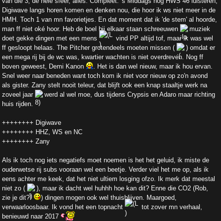
van die 3, de hele sfeer, alles. Compleet. 's Middags nog HWS 46 luisteren,
Digiwave langs horen komen en denken nou, die hoor ik ws niet meer in de
HMH. Toch 1 van mn favorietjes. En dat moment dat ik 'de stem' al hoorde,
man ff niet oké hoor. Heb de boel bij elkaar staan schreeuwen
muziek
doet gekke dingen met een mens
vind PP altijd tof, maar ik was wel
ff gesloopt helaas. The Pitcher grotendeels moeten missen (
) omdat er
een mega rij bij de wc was, kwartier wachten is niet overdreven. Nog ff
boven geweest, Demi Kanon
. Het is dan wel nieuw, maar ik hou ervan.
Snel weer naar beneden want toch kom ik niet voor nieuw op zo'n avond
als gister. Zany stelt nooit teleur, dat blijft ook een knap staaltje werk na
zoveel jaar
werd al wel moe, dus tijdens Crypsis en Adaro maar richting
huis rijden.
++++++++ Digiwave
++++++++ HHZ, WS en NC
++++++++ Zany
Als ik toch nog iets negatiefs moet noemen is het het geluid, ik miste de
ouderwetse rij subs vooraan wel een beetje. Verder viel het me op, als ik
eens achter me keek, dat het niet ultiem losging ofzo. Ik merk dat meestal
niet zo (
), maar ik dacht wel huhhh hoe kan dit? Enne die CO2 (Rob,
zie je dit?!
) dingen mogen ook wel thuisblijven. Maargoed,
verwaarloosbaar. Ik vond het een topnacht
tot zover mn verhaal,
benieuwd naar 2017