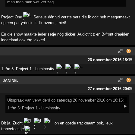
man man man wat vet zeg.
Project One
Serieus één vd vetste sets die ik ooit heb meegemaakt
op een party denk ik. Ik overdrijf niet!
En die show maakte ieder setje nóg dikker! Audiotricz en B-front draaiden
inderdaad ook érg lekker!
26 november 2016 18:15
1 t/m 5: Project 1 - Luminosity.
JANINE.
27 november 2016 20:05
Uitspraak
van verwijderd op zaterdag 26 november 2016 om 18:15:
▶
1 t/m 5: Project 1 - Luminosity
Dit ja. Zucht
oh en goede tracknaam ook, leuk
trancefeestje