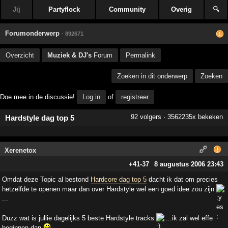
Jij
Partyflock
Community
Overig
🔍
Forumonderwerp
· 892671
Overzicht
Muziek & DJ's
Forum
Permalink
Zoeken in dit onderwerp
Zoeken
Doe mee in de discussie!
Log in
of
registreer
92 volgers · 3562235x bekeken
Hardstyle dag top 5
Xerenetox
+41
-37
8 augustus 2006 23:43
Omdat deze Topic al bestond
Hardcore dag top 5
dacht ik dat om precies
hetzelfde te openen maar dan over Hardstyle wel een goed idee zou zijn
...
Duzz wat is jullie dagelijks 5 beste Hardstyle tracks
...ik zal wel effe
beginnen dan