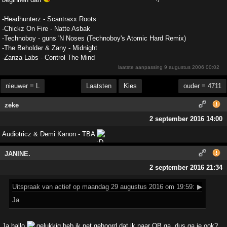
-Headhunterz - Scantraxx Roots
-Chickz On Fire - Natte Asbak
-Technoboy - guns 'N Noses (Technoboy's Atomic Hard Remix)
-The Beholder & Zany - Midnight
-Zanza Labs - Control The Mind
laatste aanpassing
9 augustus 2006 00:02
nieuwer ≡ L
Laatsten
Kies
ouder ≡ 4711
zeke
2 september 2016 14:00
Audiotricz & Demi Kanon - TBA
JANINE.
2 september 2016 21:34
Uitspraak
van actief op maandag 29 augustus 2016 om 19:59:
▶
Ja
Ja hallo
gelukkig heb ik net gehoord dat ik naar QB ga, dus ga je ook?