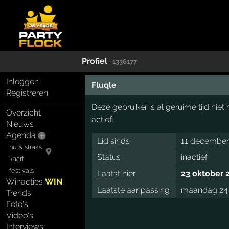
Profiel
· 1336177
Inloggen
Fluqle
Registreren
Deze gebruiker is al geruime tijd ni
Overzicht
actief.
Nieuws
Agenda
Lid sinds
11 december 
nu & straks
Status
inactief
kaart
festivals
Laatst hier
23 oktober 
Winacties
WIN
Laatste aanpassing
maandag 24 j
Trends
Foto's
Video's
Interviews