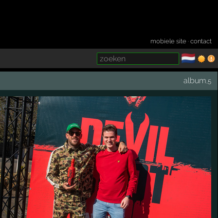
mobiele site
·
contact
🇳🇱
­
album
,5