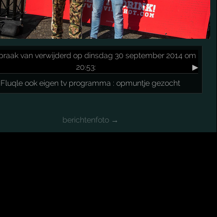
praak
van verwijderd op dinsdag 30 september 2014 om
20:53:
▶
Fluqle ook eigen tv programma : opmuntje gezocht
berichtenfoto →