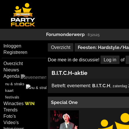
Forumonderwerp
· 832125
Inloggen
Feesten: Hardstyle/Ha
Overzicht
Registreren
Doe mee in de discussie!
Log in
of
Overzicht
Nieuws
B.I.T.C.H-aktie
Agenda
nu & straks
B.I.T.C.H
Betreft:
evenement:
,
zaterdag 
kaart
festivals
Special One
WIN
Winacties
Trends
Foto's
Video's
Interviews