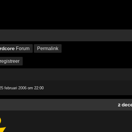
rdcore
Forum
Permalink
registreer
25 februari 2006
om 22:00
2 dec