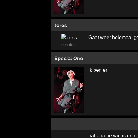
toros
Gaat weer helemaal g
donateur
Special One
Ik ben er
hahaha he wie is er niet