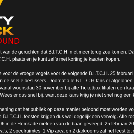
et van de geruchten dat B.I.T.C.H. niet meer terug zou komen. Daa
C.H. plaats en je kunt zelfs met korting je kaarten kopen.
e voor de vroege vogels voor de volgende B.I.T.C.H. 25 februar
n de snelle beslissers. Doordat alle B.I.T.C.H fans er afgelope
vanaf woensdag 30 november bij alle Ticketbox filialen een kaa
Wees er dus snel bij, want deze kans krijg je niet snel nog een 
 mening dat het publiek op deze manier beloond moet worden vo
 B.I.T.C.H. feesten krijgen dus wel degelijk een vervolg. Alle 
006 in de Hemkade meteen van de baan geveegd. 25 februari 2006
's, 2 speelruimtes, 1 Vip area en 2 darkrooms zal het feest to