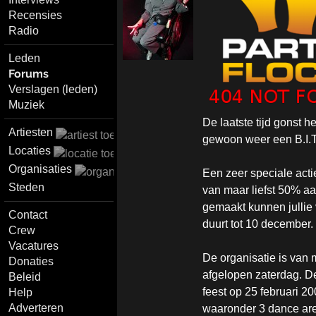
Recensies
Radio
Leden
Forums
Verslagen (leden)
Muziek
De laatste tijd gonst h
Artiesten
gewoon weer een B.I.T.
Locaties
Organisaties
Een zeer speciale acti
Steden
van maar liefst 50% aa
gemaakt kunnen jullie 
Contact
duurt tot 10 december. 
Crew
Vacatures
De organisatie is van
Donaties
afgelopen zaterdag. De
Beleid
feest op 25 februari 2
Help
Adverteren
waaronder 3 dance area