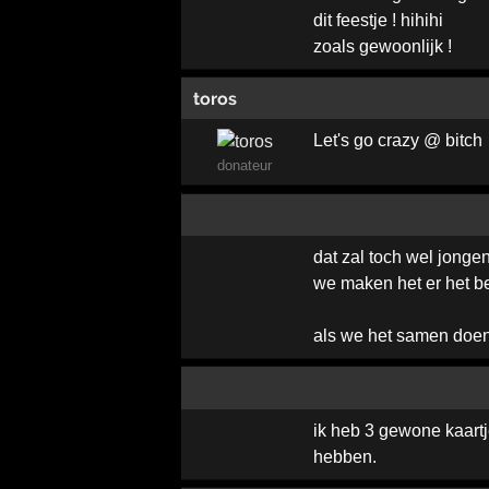
dit feestje ! hihihi
zoals gewoonlijk !
toros
Let's go crazy @ bitch
donateur
dat zal toch wel jonge
we maken het er het bes
als we het samen doen.
ik heb 3 gewone kaartje
hebben.