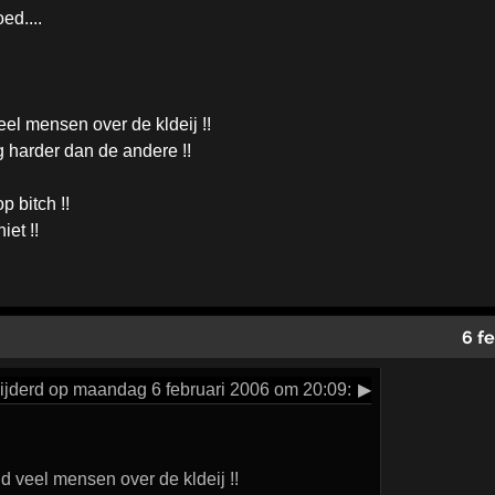
ed....
veel mensen over de kldeij !!
 harder dan de andere !!
p bitch !!
et !!
6 f
jderd op maandag 6 februari 2006 om 20:09:
▶
ijd veel mensen over de kldeij !!