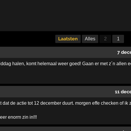
Laatsten
Alles
2
1
7 dec
iddag halen, komt helemaal weer goed! Gaan er met z´n allen e
11 dec
 dat de actie tot 12 december duurt. morgen effe checken of ik z
eer enorm zin in!!!