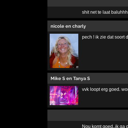
shit net te laat baluh
nicole en charly
pech ! ik zie dat soort 
Mike S en Tanya S
vvk loopt erg goed. wo
Nou komt goed..ik ga o