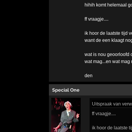
hihih komt helemaal go
ff vraagje....
ik hoor de laatste tijd 
want de een klaagt nog
wat is nou geoorloofd o
wat mag...en wat mag ni
den
Special One
Uitspraak
van verwi
ff vraagje....
ik hoor de laatste t