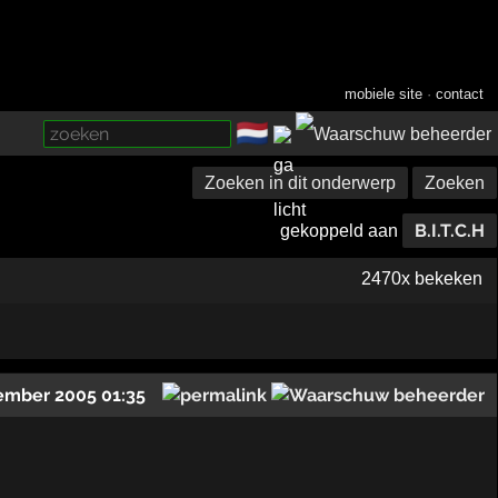
mobiele site
·
contact
🇳🇱
­
Zoeken in dit onderwerp
Zoeken
B.I.T.C.H
gekoppeld aan
2470x bekeken
ember 2005 01:35