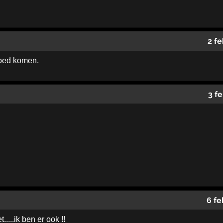
2 f
oed komen.
3 f
6 fe
.....ik ben er ook !!