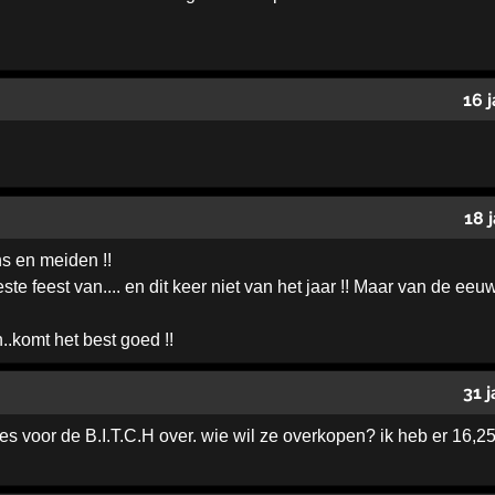
16 
18 
ns en meiden !!
te feest van.... en dit keer niet van het jaar !! Maar van de eeuw 
.komt het best goed !!
31 
s voor de B.I.T.C.H over. wie wil ze overkopen? ik heb er 16,25 vo