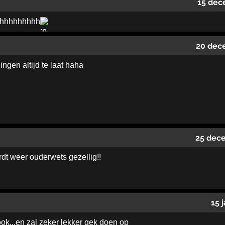
15 dec
hhhhhhhhhhh
20 dec
dingen altijd te laat haha
25 dec
rdt weer ouderwets gezellig!!
15 
ok...en zal zeker lekker gek doen op