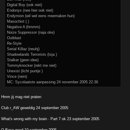
Digital Boy (ook niet)
Endonyx (nee hier ook niet)
Endymion (wil wel eens meemaken hun)
Masochist ( )
Negative A (hmmm)
Noize Suppressor (naja oke)
Outblast
Re-Style
Serial Killaz (neuhj)
Shadowlands Terrorists (tsja )
Stalker (geen idee)
Tommyknocker (rekt me niet)
Unexist (licht puntje )
Vince (nein)
MC: Sycolaatste aanpassing 24 november 2005 22:36
Hmm jij mag niet praten
Club r_AW geweldig 24 september 2005
What's wrong with my brain · Part 7 ok 23 september 2005
Q-Base goed 10 september 2005