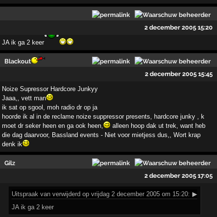
2 december 2005 15:20
JA ik ga 2 keer
Blackout
2 december 2005 15:45
Noize Supressor Hardcore Junkyy
Jaaa,, vett man
ik sat op sgool, moh radio dr op ja
hoorde ik al in de reclame noize suppressor presents, hardcore junky , k
moet dr seker heen en ga ook heen,
alleen hoop dak ut trek, want heb
die dag daarvoor, Bassland events - Niet voor mietjess dus,, Wort krap
denk ik
Gilz
2 december 2005 17:05
Uitspraak
van verwijderd op vrijdag 2 december 2005 om 15:20:
▶
JA ik ga 2 keer