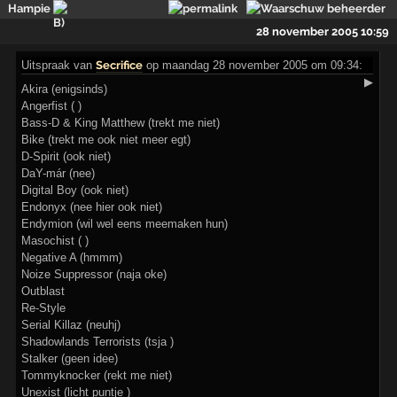
Hampie
28 november 2005 10:59
Uitspraak
van
Secrifice
op maandag 28 november 2005 om 09:34:
▶
Akira (enigsinds)
Angerfist ( )
Bass-D & King Matthew (trekt me niet)
Bike (trekt me ook niet meer egt)
D-Spirit (ook niet)
DaY-már (nee)
Digital Boy (ook niet)
Endonyx (nee hier ook niet)
Endymion (wil wel eens meemaken hun)
Masochist ( )
Negative A (hmmm)
Noize Suppressor (naja oke)
Outblast
Re-Style
Serial Killaz (neuhj)
Shadowlands Terrorists (tsja )
Stalker (geen idee)
Tommyknocker (rekt me niet)
Unexist (licht puntje )