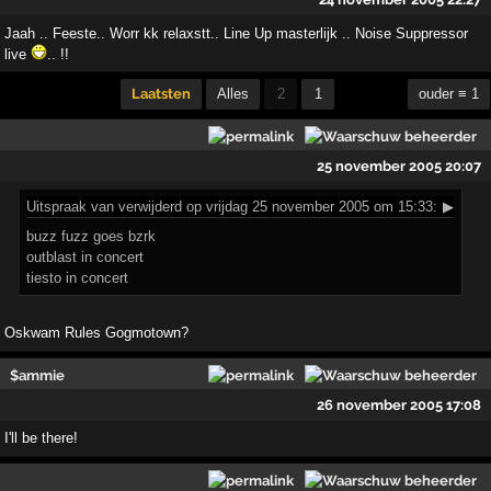
Jaah .. Feeste.. Worr kk relaxstt.. Line Up masterlijk .. Noise Suppressor
live
.. !!
Laatsten
Alles
2
1
ouder ≡ 1
25 november 2005 20:07
Uitspraak
van verwijderd op vrijdag 25 november 2005 om 15:33:
▶
buzz fuzz goes bzrk
outblast in concert
tiesto in concert
Oskwam Rules Gogmotown?
$ammie
26 november 2005 17:08
I'll be there!