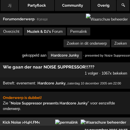
Jij
Partyflock
Community
Overig
🔍
Forumonderwerp
· 830152
Overzicht
Muziek & DJ's
Forum
Permalink
Zoeken in dit onderwerp
Zoeken
gekoppeld aan
Hardcore Junky
· presented by Noize Suppressor
Wie gaan der naar NOISE SUPPRESSOR!!???
1 volger · 1067x bekeken
Betreft:
evenement:
Hardcore Junky
,
zaterdag 10 december 2005
om 22:00
Onderwerp is dubbel!
Zie "
Noize Suppressor presents Hardcore Junky
" voor eenzelfde
onderwerp.
Kick Noise >H4H.FM<
24 november 2005 22:27