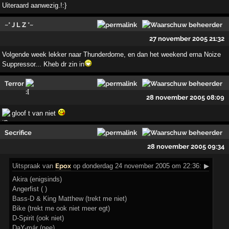
Uiteraard aanwezig.!:}
~* J L Z *~
27 november 2005 21:32
Volgende week lekker naar Thunderdome, en dan het weekend erna Noize
Suppressor... Kheb dr zin in
Terror
28 november 2005 08:09
gloof t van niet
Secrifice
28 november 2005 09:34
Uitspraak
van
Epox
op donderdag 24 november 2005 om 22:36:
▶
Akira (enigsinds)
Angerfist ( )
Bass-D & King Matthew (trekt me niet)
Bike (trekt me ook niet meer egt)
D-Spirit (ook niet)
DaY-már (nee)