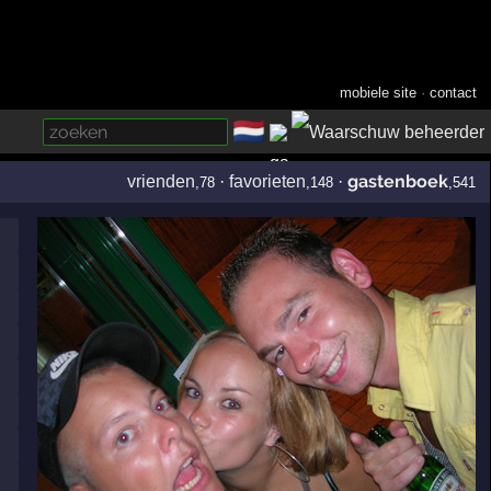
mobiele site
·
contact
🇳🇱
­
gastenboek
vrienden
·
favorieten
·
,78
,148
,541