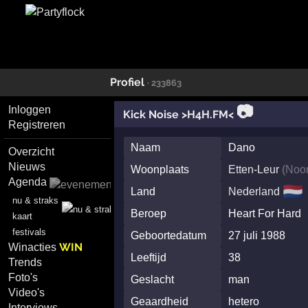
Profiel
· 233863
📷
Inloggen
Kick Noise >H4H.FM<
Registreren
Naam
Dano
Overzicht
Nieuws
Woonplaats
Etten-Leur
(
Noor
Agenda
🇳🇱
Land
Nederland
nu & straks
Beroep
Heart For Hard
kaart
festivals
Geboortedatum
27 juli 1988
WIN
Winacties
Leeftijd
38
Trends
Foto's
Geslacht
man
Video's
Geaardheid
hetero
Interviews