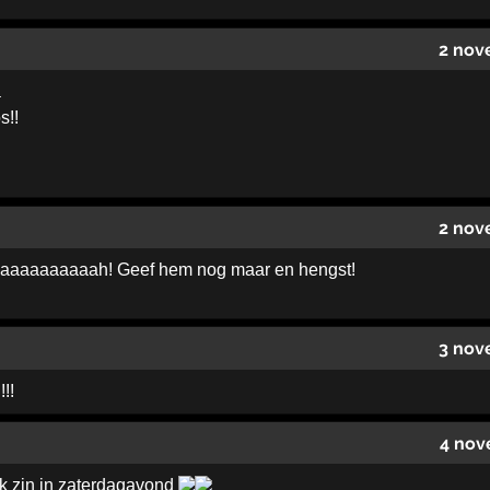
2 nov
a
s!!
2 nov
aaaaaaaaah! Geef hem nog maar en hengst!
3 nov
!!!
4 nov
ik zin in zaterdagavond