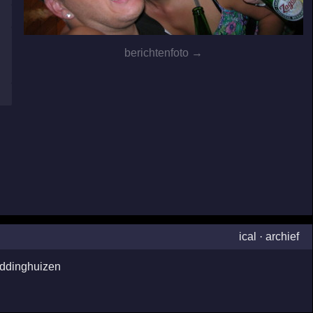
berichtenfoto →
ical
·
archief
ddinghuizen