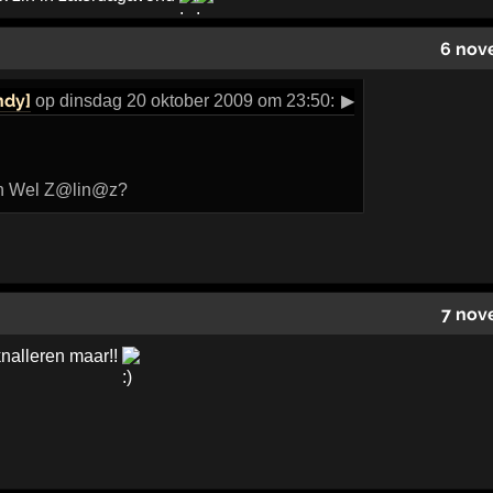
6 nov
ndy]
op dinsdag 20 oktober 2009 om 23:50:
▶
n Wel Z@lin@z?
7 nov
nalleren maar!!