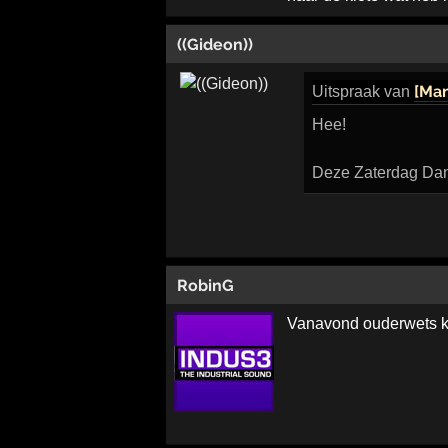
((Gideon))
[Ma
Uitspraak
van
Hee!
Deze Zaterdag Da
RobinG
Vanavond ouderwets k