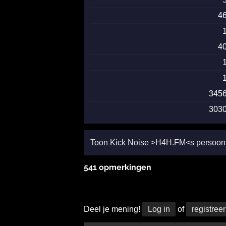
4
4
345
303
Toon Kick Noise >H4H.FM<s persoonli
541 opmerkingen
Deel je mening!
Log in
of
registreer