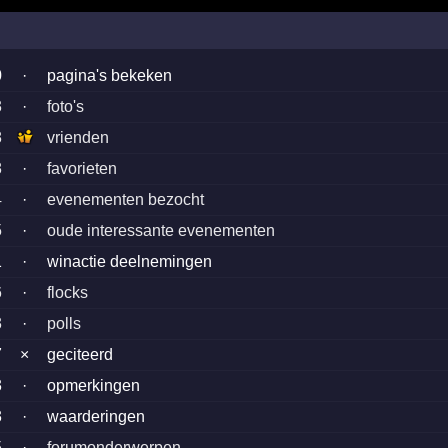
0
·
pagina's bekeken
3
·
foto's
8
vrienden
8
·
favorieten
4
·
evenementen bezocht
5
·
oude interessante evenementen
1
·
winactie deelnemingen
6
·
flocks
3
·
polls
7
×
geciteerd
3
·
opmerkingen
3
·
waarderingen
5
·
forumonderwerpen