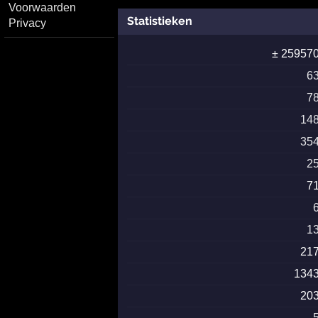
Voorwaarden
Statistieken
Privacy
± 25957
6
7
14
35
2
7
1
21
134
20