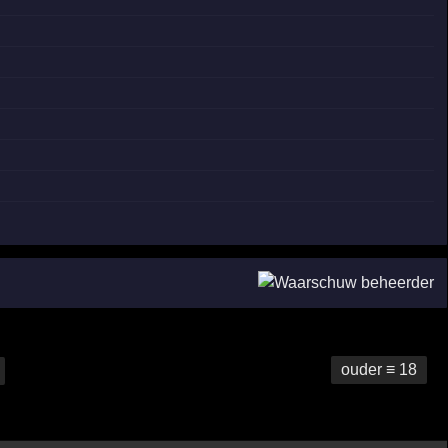
ouder ≡ 18