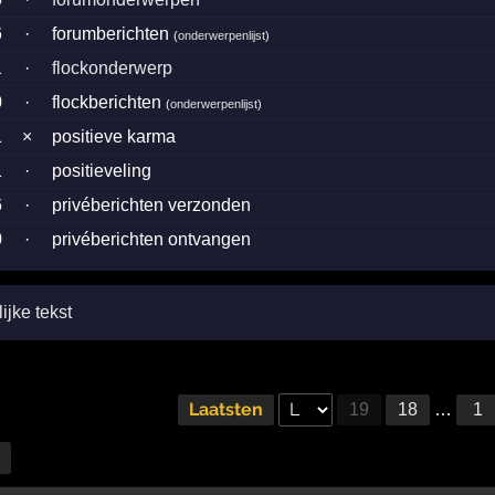
6
·
forumberichten
(
onderwerpenlijst
)
1
·
flockonderwerp
0
·
flockberichten
(
onderwerpenlijst
)
1
×
positieve karma
1
·
positieveling
6
·
privéberichten verzonden
0
·
privéberichten ontvangen
jke tekst
Laatsten
19
18
…
1