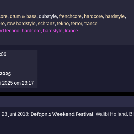
core
,
drum & bass
, dubstyle,
frenchcore
,
hardcore
,
hardstyle
,
ore
,
raw hardstyle
,
schranz
,
tekno
,
terror
,
trance
d techno, hardcore, hardstyle, trance
0:06
 2025
ni 2025 om 23:17
Defqon.1 Weekend Festival
 23 juni 2018:
,
Walibi Holland
,
Bi