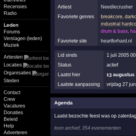
Recensies
Artiest
Needlecrusher
Radio
Favoriete genres
breakcore
,
dark
industrial hardc
Leden
drum & bass, har
Forums
Verslagen (leden)
Favoriete site
heartforhard.nl
Muziek
Lid sinds
1 juli 2005 0
Artiesten
Locaties
Status
actief
Organisaties
13 augustus
Laatst hier
Steden
Laatste aanpassing
vrijdag 27 ju
Contact
Crew
Agenda
Vacatures
Donaties
Laatst bezochte feest was op zaterdag
Beleid
Help
toon archief, 354 evenementen
Adverteren