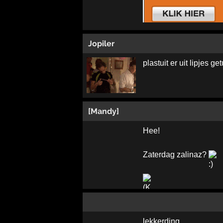
Jopiler
plastuit er uit lipjes get
[Mandy]
Hee!
Zaterdag zalinaz?
lekkerding