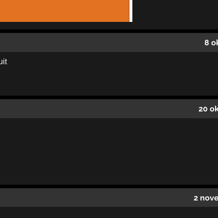
8 o
uit
20 o
2 nov