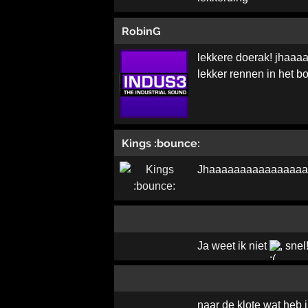
RobinG
lekkere doerak! jhaaa
lekker rennen in het bo
Kings :bounce:
Jhaaaaaaaaaaaaaaaaa
Ja weet ik niet
, snel!
naar de klote wat heb 