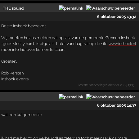
THE sound
6 oktober 2005 13:32
Beste Inshock bezoeker,
Wij moeten helaas melden dat op last van de gemeente Gennep Inshock
-goes strictly hard- is afgelast. Later vandaag zal op de site
www.inshock.nl
meer info hierover komen te staan.
Groeten,
Rob Kersten
Inshock events
laatste aanpassing
6 oktober 2005 13:35
6 oktober 2005 14:37
wat een kutgemeente
ik had me hier zo op verheugd! as zaterdag toch maar naar Pica mare