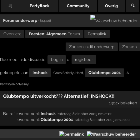
Jij
Partyflock
Community
Overig
🔍
Forumonderwerp
· 814228
Overzicht
Feesten: Algemeen
Forum
Permalink
Zoeken in dit onderwerp
Zoeken
Doe mee in de discussie!
Log in
of
registreer
gekoppeld aan
Inshock
,
Qlubtempo 2001
· Goes Strictly-Hard
· A
hardstyle odyssey
Qlubtempo uitverkocht??? Alternatief: INSHOCK!!
1304x bekeken
Betreft:
evenement:
Inshock
,
zaterdag 8 oktober 2005
om 21:00
evenement:
Qlubtempo 2001
,
zaterdag 8 oktober 2005
om 21:00