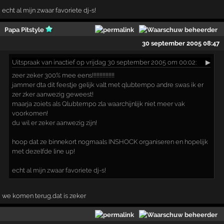
echt al mijn zwaar favoriete dj-s!
Papa Pitstyle
30 september 2005 08:47
Uitspraak
van inactief op vrijdag 30 september 2005 om 00:02:
▶
zeer zeker 300% mee eens!!!!!!!!!!!!!!!
jammer dta dit feestje gelijk valt met qlubtempo andre swas ik er
zer zker aanwezig geweest!
maarja zoiets als Qlubtempo zla waarchijnlijk niet meer vak
voorkomen!
du wil er zeker aanwezig zijn!
hoop dat ze binnekort nogmaals INSHOCK organiseren en hopelijk
met dezelfde line up!
echt al mijn zwaar favoriete dj-s!
we komen terug,dat is zeker