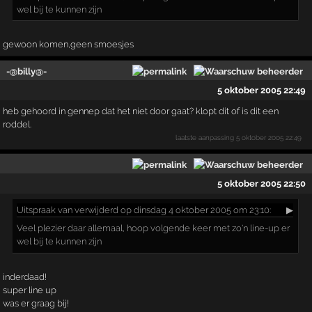
wel bij te kunnen zijn
gewoon komen,geen smoesjes
-@billy@-
5 oktober 2005 22:49
heb gehoord in gennep dat het niet door gaat? klopt dit of is dit een
roddel.
laatste aanpassing
5 oktober 2005 22:49
5 oktober 2005 22:50
Uitspraak
van verwijderd op dinsdag 4 oktober 2005 om 23:10:
▶
Veel plezier daar allemaal, hoop volgende keer met zo'n line-up er
wel bij te kunnen zijn
inderdaad!
super line up
was er graag bij!