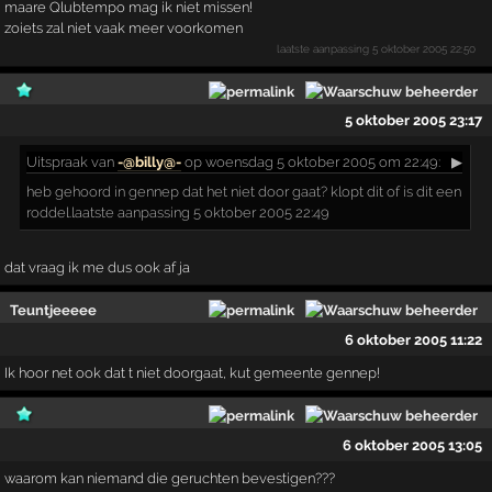
maare Qlubtempo mag ik niet missen!
zoiets zal niet vaak meer voorkomen
laatste aanpassing
5 oktober 2005 22:50
5 oktober 2005 23:17
Uitspraak
van
-@billy@-
op woensdag 5 oktober 2005 om 22:49:
▶
heb gehoord in gennep dat het niet door gaat? klopt dit of is dit een
roddel.laatste aanpassing 5 oktober 2005 22:49
dat vraag ik me dus ook af ja
Teuntjeeeee
6 oktober 2005 11:22
Ik hoor net ook dat t niet doorgaat, kut gemeente gennep!
6 oktober 2005 13:05
waarom kan niemand die geruchten bevestigen???