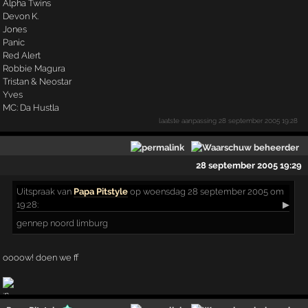
Alpha Twins
Devon K.
Jones
Panic
Red Alert
Robbie Magura
Tristan & Neostar
Yves
MC: Da Hustla
laatste aanpassing
28 september 2005 19:28
28 september 2005 19:29
Uitspraak
van
Papa Pitstyle
op woensdag 28 september 2005 om
19:28:
▶
gennep noord limburg
oooow! doen we ff