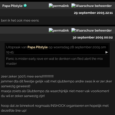
Papa Pitstyle
29 september 2005 22:11
ben ik het ook mee eens
30 september 2005 00:02
Uitspraak
van
Papa Pitstyle
op woensdag 28 september 2005 om
19:45:
▶
Panic is mister early rave en wat te denken van Red alert the mix
master
zeer zeker 300% mee eens!!!!!!!!!!!!!!!
jammer dta dit feestje gelijk valt met qlubtempo andre swas ik er zer zker
aanwezig geweest!
maarja zoiets als Qlubtempo zla waarchijnlijk niet meer vak voorkomen!
du wil er zeker aanwezig zijn!
hoop dat ze binnekort nogmaals INSHOCK organiseren en hopelijk met
dezelfde line up!