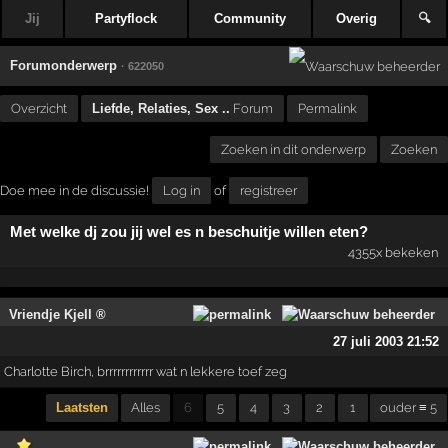
Jij
Partyflock
Community
Overig
🔍
Forumonderwerp
· 622050
Overzicht
Liefde, Relaties, Sex ..
Forum
Permalink
Zoeken in dit onderwerp
Zoeken
Doe mee in de discussie!
Log in
of
registreer
Met welke dj zou jij wel es n beschuitje willen eten?
4355x bekeken
Vriendje Kjell ®
27 juli 2003 21:52
Charlotte Birch, brrrrrrrrrrrr wat n lekkere toef zeg
Laatsten
Alles
6
5
4
3
2
1
ouder ≡ 5