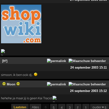
[H³]
24 september 2003 15:11
simoon, ik ben ook dj...
Moon
24 september 2003 15:12
hehehe ja maar jij is geen Kai Tracid
Laatsten
Alles
6
5
4
3
2
1
ouder ≡ 5