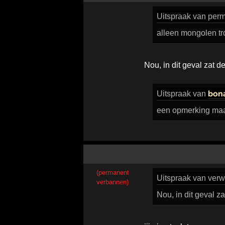
Uitspraak
van perm
alleen mongolen t
Nou, in dit geval zat d
bon
Uitspraak
van
een opmerking maa
(permanent
Uitspraak
van verwi
verbannen)
Nou, in dit geval z