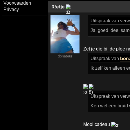
Voorwaarden
R!etje
Privacy
Uitspraak
van verwi
Ja, goed idee, sam
Zet je die bij de plee 
donateur
bon
Uitspraak
van
Ik zelf ken alleen 
Uitspraak
van verwi
Ken wel een bruid 
Mooi cadeau