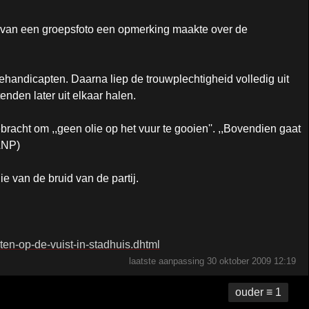
ken van een groepsfoto een opmerking maakte over de
handicapten. Daarna liep de trouwplechtigheid volledig uit
nden later uit elkaar halen.
bracht om ,,geen olie op het vuur te gooien''. ,,Bovendien gaat
(ANP)
e van de bruid van de partij.
ten-op-de-vuist-in-stadhuis.dhtml
laatste aanpassing
30 oktober 2009 12:19
ouder ≡ 1