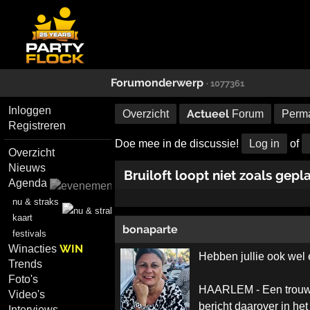
Forumonderwerp
· 1077361
Inloggen
Actueel
Overzicht
Forum
Perma
Registreren
Doe mee in de discussie!
Log in
of
Overzicht
Nieuws
Bruiloft loopt niet zoals gep
Agenda
nu & straks
kaart
bonaparte
festivals
WIN
Winacties
Hebben jullie ook wel 
Trends
Foto's
HAARLEM - Een trouwpar
Video's
bericht daarover in he
Interviews