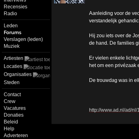
Recensies
Aanleiding voor de vec
Radio
verstandelijk gehandi
Leden
Forums
Hij zou iets over de J
Verslagen (leden)
de hand. De families g
Muziek
Er vielen enkele lichtg
Artiesten
het om een privézaak e
Locaties
Organisaties
De trouwdag was in elk
Steden
Contact
Crew
Vacatures
http://www.ad.nl/ad/nl
Donaties
Beleid
Help
Adverteren