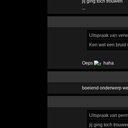
jij ging toch trouwen
...
Uitspraak
van verwi
Ken wel een bruid 
Oeps
haha
boeiend onderwerp we
Uitspraak
van perm
jij ging toch trouwe