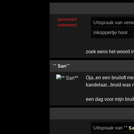
(permanent
Uitspraak
van verwi
verbannen)
inkoppertje hoor
zoek eens het woord ink
** San**
Oja..en een bruiloft m
kandelaar...bruid was
een dag voor mijn brui
** S
Uitspraak
van