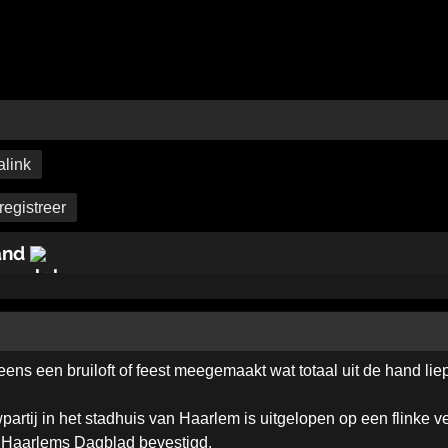
link
registreer
land
eens een bruiloft of feest meegemaakt wat totaal uit de hand lie
tij in het stadhuis van Haarlem is uitgelopen op een flinke vech
t Haarlems Dagblad bevestigd.