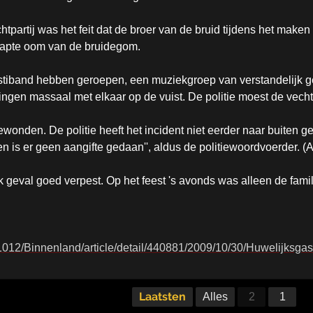
htpartij was het feit dat de broer van de bruid tijdens het ma
capte oom van de bruidegom.
ostiband hebben geroepen, een muziekgroep van verstandelijk ge
ingen massaal met elkaar op de vuist. De politie moest de vechte
ewonden. De politie heeft het incident niet eerder naar buiten ge
n is er geen aangifte gedaan'', aldus de politiewoordvoerder. 
 geval goed verpest. Op het feest 's avonds was alleen de famili
/1012/Binnenland/article/detail/440881/2009/10/30/Huwelijksgas
Laatsten
Alles
2
1