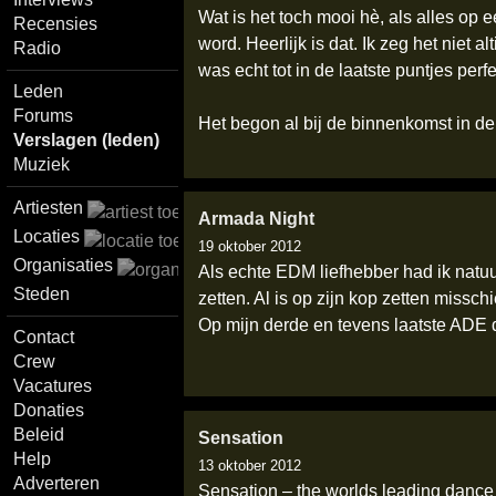
Wat is het toch mooi hè, als alles op
Recensies
word. Heerlijk is dat. Ik zeg het niet 
Radio
was echt tot in de laatste puntjes perf
Leden
Forums
Het begon al bij de binnenkomst in d
Verslagen (leden)
Muziek
Artiesten
Armada Night
Locaties
19 oktober 2012
Organisaties
Als echte EDM liefhebber had ik natuu
Steden
zetten. Al is op zijn kop zetten miss
Op mijn derde en tevens laatste ADE
Contact
Crew
Vacatures
Donaties
Beleid
Sensation
Help
13 oktober 2012
Adverteren
Sensation – the worlds leading dance e