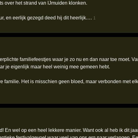
s over het strand van IJmuiden klonken.
r, en eerlijk gezegd deed hij dit heerlijk.…
1
 verplichte familiefeestjes waar je zo nu en dan naar toe moet. 
aar je eigenlijk maar heel weinig mee gemeen hebt.
ere familie. Het is misschien geen bloed, maar verbonden met el
nd! En wel op een heel lekkere manier. Want ook al heb ik dit ja
ntieke festivalgevoel waar veel van ons erg naar verlangen. Een