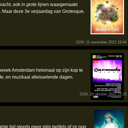
wacht, ook in grote lijnen waargemaakt
isch. Maar deze 3e verjaardag van Grotesque,
D2W
, 11 november 2012 19:44
ze week Amsterdam helemaal op zijn kop te
ede, en muzikaal afwisselende dagen.
D2W
, 20 oktober 2012 23:25
te tijd steeds meer mijn twijfels of ze nog