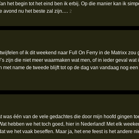
n het begin tot het eind ben ik erbij. Op die manier kan ik simp
e avond nu het beste zal zijn.…
2
twijfelen of ik dit weekend naar Full On Ferry in de Matrixx zo
J’s zijn die niet meer waarmaken wat men, of in ieder geval wat
 en met name de tweede blijft tot op de dag van vandaag nog een
 was één van de vele gedachtes die door mijn hoofd gingen toen
 Wat hebben we het toch goed, hier in Nederland! Met elk weeke
at we het vaak beseffen. Maar ja, het ene feest is het andere ni