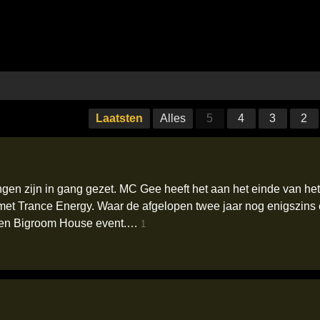
Laatsten
Alles
5
4
3
2
gen zijn in gang gezet. MC Gee heeft het aan het einde van het
ken met Trance Energy. Waar de afgelopen twee jaar nog enigszi
 een Bigroom House event.…
1