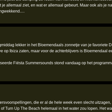
 je allemaal ziet, en wat er allemaal gebeurt. Maar ook als je n
azingwekkend.…
middag lekker in het Bloemendaals zonnetje van je favoriete DJ
e op Ibiza zaten, maar voor de achterblijvers is Bloemendaal een
seerde Fiësta Summersounds stond vandaag op het programma. 
rsvoorspellingen, die er al de hele week even slecht uitzagen, 
t of Turn Up The Beach helemaal in het water zou lopen. Het w