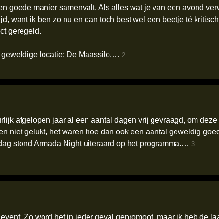
 een goede manier samenvalt. Als alles wat je van een avond ver
altijd, want ik ben zo nu en dan toch best wel een beetje té krit
ect geregeld.
e geweldige locatie: De Maassilo.…
2
rlijk afgelopen jaar al een aantal dagen vrij gevraagd, om de
chien niet gelukt, het waren hoe dan ook een aantal geweldig go
 dag stond Armada Night uiteraard op het programma.…
3
vent. Zo word het in ieder geval gepromoot, maar ik heb de laats