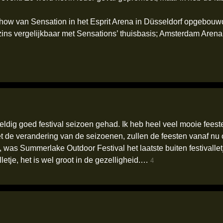
how van Sensation in het Esprit Arena in Düsseldorf opgebouwd
zins vergelijkbaar met Sensations’ thuisbasis; Amsterdam Arena
dig goed festival seizoen gehad. Ik heb heel veel mooie feest
et de verandering van de seizoenen, zullen de feesten vanaf nu
 was Summerlake Outdoor Festival het laatste buiten festivallet
lletje, het is wel groot in de gezelligheid.…
4