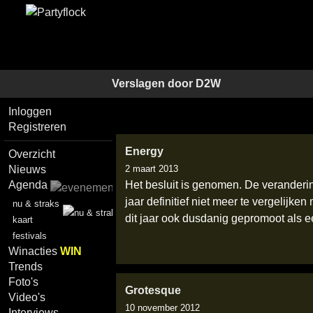
Verslagen door
D2W
Inloggen
Registreren
Energy
Overzicht
Nieuws
2 maart 2013
Agenda
Het besluit is genomen. De veranderin
jaar definitief niet meer te vergelij
nu & straks
dit jaar ook dusdanig gepromoot als
kaart
festivals
Winacties
WIN
Trends
Foto's
Grotesque
Video's
10 november 2012
Interviews