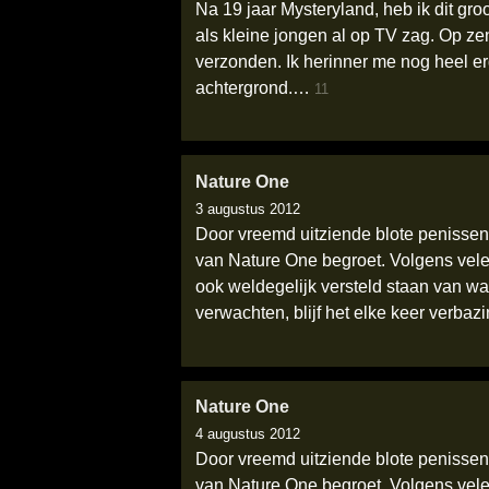
Na 19 jaar Mysteryland, heb ik dit gr
als kleine jongen al op TV zag. Op ze
verzonden. Ik herinner me nog heel e
achtergrond.…
11
Nature One
3 augustus 2012
Door vreemd uitziende blote penissen
van Nature One begroet. Volgens velen i
ook weldegelijk versteld staan van wat
verwachten, blijf het elke keer verb
Nature One
4 augustus 2012
Door vreemd uitziende blote penissen
van Nature One begroet. Volgens velen i