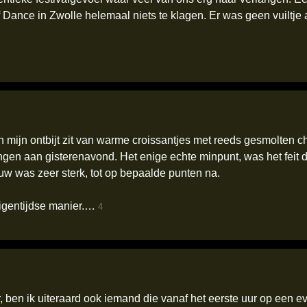
Dance in Zwolle helemaal niets te klagen. Er was geen vuiltje a
n mijn ontbijt zit van warme croissantjes met reeds gesmolten c
ngen aan gisterenavond. Het enige echte minpunt, was het feit 
uw was zeer sterk, tot op bepaalde punten na.
igentijdse manier.…
4
 ben ik uiteraard ook iemand die vanaf het eerste uur op een eve