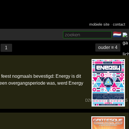
mobiele site
·
contact
🇳🇱
­
ouder ≡ 4
1
 feest nogmaals bevestigd: Energy is dit
ns een overgangsperiode was, werd Energy
D2W
, 6 maart 2013 20:15