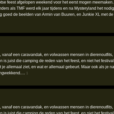
ootse feest afgelopen weekend voor het eerst mogen meemaken. V
nders als TMF werd elk jaar tijdens en na Mysteryland het nodi
rg goed de beelden van Armin van Buuren, en Junkie XL met de
, vanaf een caravandak, en volwassen mensen in dierenoutfits
s juist die camping de reden van het feest, en niet het festival z
 je allemaal ziet, en wat er allemaal gebeurt. Maar ook als je n
azingwekkend.…
1
, vanaf een caravandak, en volwassen mensen in dierenoutfits
s juist die camping de reden van het feest, en niet het festival z