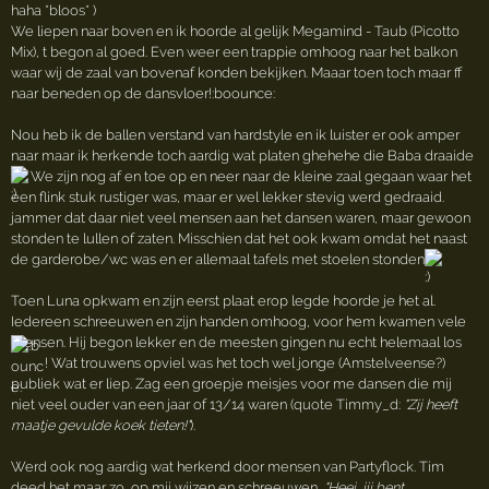
haha *bloos* )
We liepen naar boven en ik hoorde al gelijk Megamind - Taub (Picotto
Mix), t begon al goed. Even weer een trappie omhoog naar het balkon
waar wij de zaal van bovenaf konden bekijken. Maaar toen toch maar ff
naar beneden op de dansvloer!:boounce:
Nou heb ik de ballen verstand van hardstyle en ik luister er ook amper
naar maar ik herkende toch aardig wat platen ghehehe die Baba draaide
We zijn nog af en toe op en neer naar de kleine zaal gegaan waar het
een flink stuk rustiger was, maar er wel lekker stevig werd gedraaid.
jammer dat daar niet veel mensen aan het dansen waren, maar gewoon
stonden te lullen of zaten. Misschien dat het ook kwam omdat het naast
de garderobe/wc was en er allemaal tafels met stoelen stonden
Toen Luna opkwam en zijn eerst plaat erop legde hoorde je het al.
Iedereen schreeuwen en zijn handen omhoog, voor hem kwamen vele
mensen. Hij begon lekker en de meesten gingen nu echt helemaal los
! Wat trouwens opviel was het toch wel jonge (Amstelveense?)
publiek wat er liep. Zag een groepje meisjes voor me dansen die mij
niet veel ouder van een jaar of 13/14 waren (quote Timmy_d:
"Zij heeft
maatje gevulde koek tieten!"
).
Werd ook nog aardig wat herkend door mensen van Partyflock. Tim
deed het maar zo, op mij wijzen en schreeuwen,
"Heej, jij bent