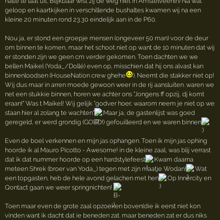
halte te laat uit. Blijkbaar wist zij de weg niet in Amstelveen(n) Na wat
geloop en kaartkijken in verschillende bushaltes kwamen wij na een
kleine 20 minuten rond 23.30 eindelijk aan in de P60.
Nou ja, er stond een groepje mensen (ongeveer 50 man) voor de deur
om binnen te komen, maar het schoot niet op want de 10 minuten dat wij
er stonden zijn we geen cm verder gekomen. Toen dachten we we
bellen Maikel (Yoda_/Dollé) even op, misschien dat hij ons alvast kan
binnenloodsen (HouseNation crew ghehe
). Neemt die stakker niet op!
Wij dus maar in arren moede gewoon weer in de rij aansluiten. waren we
net een stukkie binnen, horen we achter ons "Jongens ff opzij, dj komt
eraan!" Was t Maikel! Wij gelijk "godver hoer, waarom neem je niet op we
staan hier al zolang te wachten"
Maar ja, de gastenlijst was goed
geregeld, er werd grondig (GOED!) gefouilleerd en we waren binnen
Even de boel verkennen en mijn jas ophangen. Toen ik mijn jas ophing
hoorde ik al Mauro Picotto - Awesome! in de kleine zaal, was blij verrast
dat ik dat nummer hoorde op een hardstylefeest
Kwam daarna
meteen Shrek (broer van Yoda_) tegen met zijn maatje Wodan!
Wat
een topgasten, heb de hele avond gelachen met hen
Op Innercity en
Qontact gaan we weer springnichten!
Toen maar even de grote zaal opzoeken boven(die ik eerst niet kon
vinden want ik dacht dat ie beneden zat. maar beneden zat er dus niks