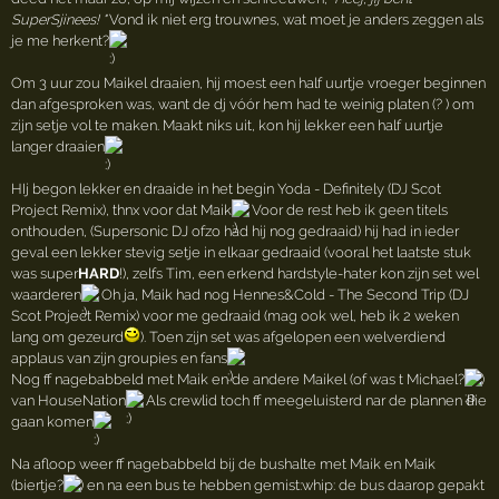
SuperSjinees! "
Vond ik niet erg trouwnes, wat moet je anders zeggen als
je me herkent?
Om 3 uur zou Maikel draaien, hij moest een half uurtje vroeger beginnen
dan afgesproken was, want de dj vóór hem had te weinig platen (? ) om
zijn setje vol te maken. Maakt niks uit, kon hij lekker een half uurtje
langer draaien
HIj begon lekker en draaide in het begin Yoda - Definitely (DJ Scot
Project Remix), thnx voor dat Maik
Voor de rest heb ik geen titels
onthouden, (Supersonic DJ ofzo had hij nog gedraaid) hij had in ieder
geval een lekker stevig setje in elkaar gedraaid (vooral het laatste stuk
was super
HARD
!), zelfs Tim, een erkend hardstyle-hater kon zijn set wel
waarderen
Oh ja, Maik had nog Hennes&Cold - The Second Trip (DJ
Scot Project Remix) voor me gedraaid (mag ook wel, heb ik 2 weken
lang om gezeurd
). Toen zijn set was afgelopen een welverdiend
applaus van zijn groupies en fans
Nog ff nagebabbeld met Maik en de andere Maikel (of was t Michael?
)
van HouseNation
Als crewlid toch ff meegeluisterd nar de plannen die
gaan komen
Na afloop weer ff nagebabbeld bij de bushalte met Maik en Maik
(biertje?
) en na een bus te hebben gemist:whip: de bus daarop gepakt