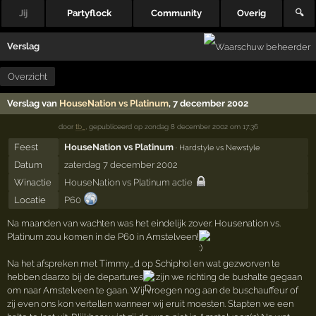
Jij
Partyflock
Community
Overig
🔍
Verslag
Overzicht
Verslag van
HouseNation vs Platinum
, 7 december 2002
door
tb_
,
gepubliceerd op
zondag 8 december 2002 om 17:36
Feest
HouseNation vs Platinum
· Hardstyle vs Newstyle
Datum
zaterdag 7 december 2002
Winactie
HouseNation vs Platinum actie
Locatie
P60
Na maanden van wachten was het eindelijk zover. Housenation vs.
Platinum zou komen in de P60 in Amstelveen!
Na het afspreken met Timmy_d op Schiphol en wat gezworven te
hebben daarzo bij de departures
zijn we richting de bushalte gegaan
om naar Amstelveen te gaan. Wij vroegen nog aan de buschauffeur of
zij even ons kon vertellen wanneer wij eruit moesten. Stapten we een