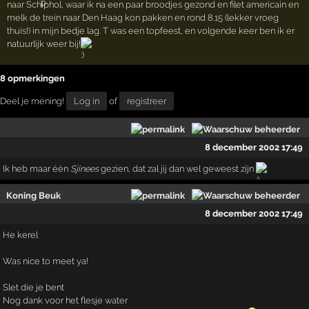
naar Schiphol, waar ik na een paar broodjes gezond en filet americain en
melk de trein naar Den Haag kon pakken en rond 8.15 (lekker vroeg
thuis!) in mijn bedje lag. T was een topfeest, en volgende keer ben ik er
natuurlijk weer bij!
8 opmerkingen
Deel je mening!
Log in
of
registreer
8 december 2002 17:49
Ik heb maar één
Sjinees
gezien, dat zal jij dan wel geweest zijn
Koning Beuk
8 december 2002 17:49
He kerel
Was nice to meet ya!
Slet die je bent
Nog dank voor het flesje water