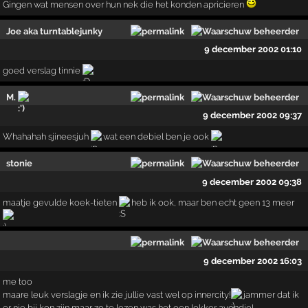
Gingen wat mensen over hun nek die het konden apricieren
Joe aka turntablejunky
9 december 2002 01:10
goed verslag tinnie
M.
9 december 2002 09:37
Whahahah sjineesjuh
wat een debiel ben je ook
stonie
9 december 2002 09:38
maatje gevulde koek-tieten
heb ik ook, maar ben echt geen 13 meer
9 december 2002 16:03
me too
maare leuk verslagje en ik zie jullie vast wel op innercity!
jammer dat ik
er nie bij kon zijn maar zo te lezen was het een lekker avondje!