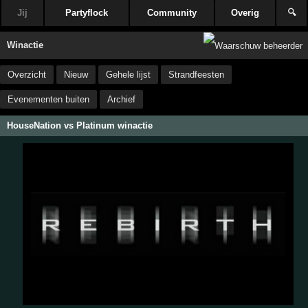
Jij
Partyflock
Community
Overig
🔍
Winactie
Overzicht
Nieuw
Gehele lijst
Strandfeesten
Evenementen buiten
Archief
HouseNation vs Platinum winactie