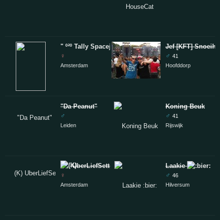
" º²º Tally Spacejes HK© º²º "
Jef [KFT] Snoeiha
♀
♂
41
Amsterdam
Hoofddorp
"Da Peanut"
Koning Beuk
♂
♂
41
Leiden
Rijswijk
UberLiefSette
Laakie
♀
♂
46
Amsterdam
Hilversum