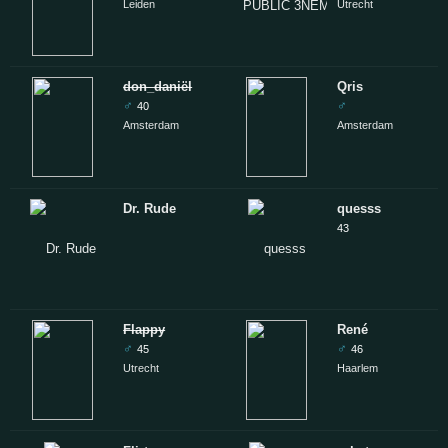
Leiden
Utrecht
don_daniël
Qris
♂
♂
40
Amsterdam
Amsterdam
Dr. Rude
quesss
43
Flappy
René
♂
♂
45
46
Utrecht
Haarlem