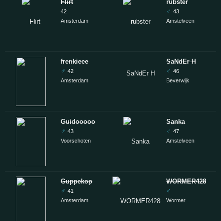
Flirt
rubster
♂
42
43
Amsterdam
Amstelveen
frenkieee
SaNdEr H
♂
♂
42
46
Amsterdam
Beverwijk
Guidooooo
Sanka
♂
♂
43
47
Voorschoten
Amstelveen
Guppekop
WORMER428
♂
♂
41
Amsterdam
Wormer