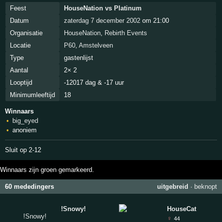
Feest
HouseNation vs Platinum
Datum
zaterdag 7 december 2002
om 21:00
Organisatie
HouseNation
,
Rebirth Events
Locatie
P60
,
Amstelveen
Type
gastenlijst
Aantal
2× 2
Looptijd
-12017 dag & -17 uur
Minimumleeftijd
18
Winnaars
big_eyed
anoniem
Sluit op 2-12
Winnaars zijn groen gemarkeerd.
60 mededingers
uitgebreid
·
beknopt
!Snowy!
HouseCat
♀
44