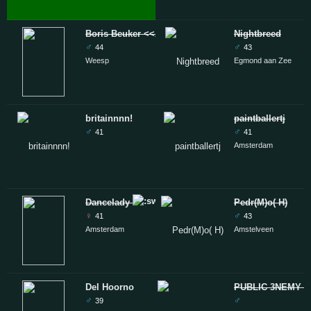
Boris Beuker <<ACC>>
Nightbreed
♂
♂
44
43
Weesp
Egmond aan Zee
britainnnn!
paintballertj
♂
♂
41
41
Amsterdam
Dancelady
Pedr(M)o( H)
♀
♂
41
43
Amsterdam
Amstelveen
Del Hoorno
PUBLIC 3NEMY 0
♂
♂
39