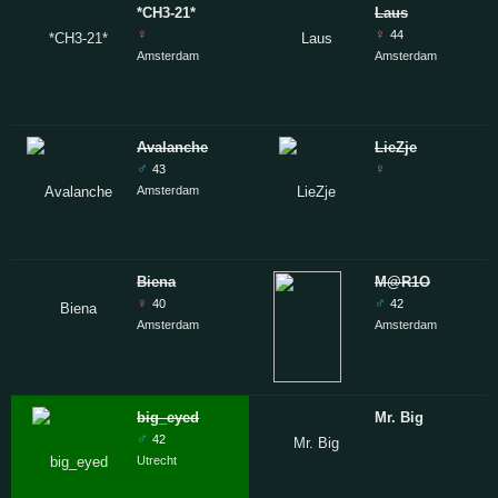
*CH3-21*
Laus
♀
♀
44
Amsterdam
Amsterdam
Avalanche
LieZje
♂
♀
43
Amsterdam
Biena
M@R1O
♀
♂
40
42
Amsterdam
Amsterdam
big_eyed
Mr. Big
♂
42
Utrecht