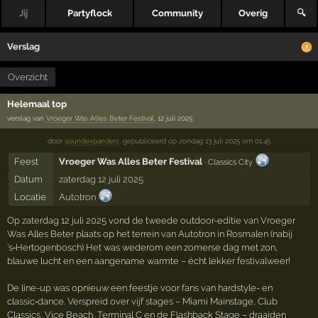
Jij
Partyflock
Community
Overig
🔍
Verslag
Overzicht
Helemaal top
verslag van
Vroeger Was Alles Beter Festival
, 12 juli 2025
door
soundexpanderz
,
gepubliceerd op
zondag 13 juli 2025 om 01:45
Feest
Vroeger Was Alles Beter Festival
· Classics City
Datum
zaterdag 12 juli 2025
Locatie
Autotron
Op zaterdag 12 juli 2025 vond de tweede outdoor-editie van Vroeger
Was Alles Beter plaats op het terrein van Autotron in Rosmalen (nabij
’s‑Hertogenbosch) Het was wederom een zomerse dag met zon,
blauwe lucht en een aangename warmte – écht lekker festivalweer!
De line-up was opnieuw een feestje voor fans van hardstyle- en
classic‑dance. Verspreid over vijf stages – Miami Mainstage, Club
Classics, Vice Beach, Terminal C en de Flashback Stage – draaiden