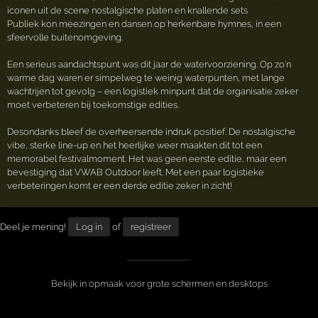
iconen uit de scene nostalgische platen en knallende sets
Publiek kon meezingen en dansen op herkenbare hymnes, in een
sfeervolle buitenomgeving.
Een serieus aandachtspunt was dit jaar de watervoorziening. Op zo’n
warme dag waren er simpelweg te weinig waterpunten, met lange
wachtrijen tot gevolg – een logistiek minpunt dat de organisatie zeker
moet verbeteren bij toekomstige edities.
Desondanks bleef de overheersende indruk positief. De nostalgische
vibe, sterke line-up en het heerlijke weer maakten dit tot een
memorabel festivalmoment. Het was geen eerste editie, maar een
bevestiging dat VWAB Outdoor leeft. Met een paar logistieke
verbeteringen komt er een derde editie zeker in zicht!
Deel je mening!
Log in
of
registreer
Bekijk in opmaak voor grote schermen en desktops