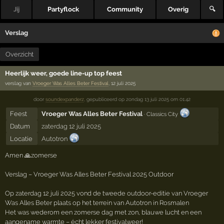
Jij
Partyflock
Community
Overig
🔍
Verslag
Overzicht
Heerlijk weer, goede line-up top feest
verslag van
Vroeger Was Alles Beter Festival
, 12 juli 2025
door
soundexpanderz
,
gepubliceerd op
zondag 13 juli 2025 om 01:42
Feest
Vroeger Was Alles Beter Festival
· Classics City
Datum
zaterdag 12 juli 2025
Locatie
Autotron
Amen 🙏zomerse
Verslag – Vroeger Was Alles Beter Festival 2025 Outdoor
Op zaterdag 12 juli 2025 vond de tweede outdoor-editie van Vroeger
Was Alles Beter plaats op het terrein van Autotron in Rosmalen
Het was wederom een zomerse dag met zon, blauwe lucht en een
aangename warmte – écht lekker festivalweer!