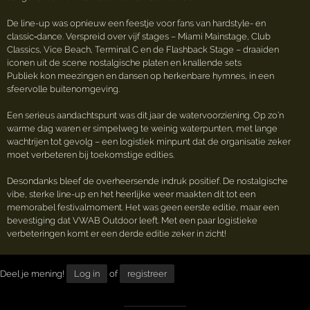
De line-up was opnieuw een feestje voor fans van hardstyle- en
classic‑dance. Verspreid over vijf stages – Miami Mainstage, Club
Classics, Vice Beach, Terminal C en de Flashback Stage – draaiden
iconen uit de scene nostalgische platen en knallende sets
Publiek kon meezingen en dansen op herkenbare hymnes, in een
sfeervolle buitenomgeving.
Een serieus aandachtspunt was dit jaar de watervoorziening. Op zo’n
warme dag waren er simpelweg te weinig waterpunten, met lange
wachtrijen tot gevolg – een logistiek minpunt dat de organisatie zeker
moet verbeteren bij toekomstige edities.
Desondanks bleef de overheersende indruk positief. De nostalgische
vibe, sterke line-up en het heerlijke weer maakten dit tot een
memorabel festivalmoment. Het was geen eerste editie, maar een
bevestiging dat VWAB Outdoor leeft. Met een paar logistieke
verbeteringen komt er een derde editie zeker in zicht!
Deel je mening!
Log in
of
registreer