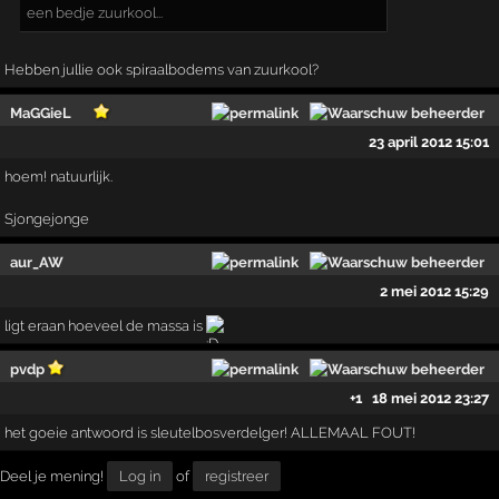
een bedje zuurkool...
Hebben jullie ook spiraalbodems van zuurkool?
MaGGieL
23 april 2012 15:01
hoem! natuurlijk.
Sjongejonge
aur_AW
2 mei 2012 15:29
ligt eraan hoeveel de massa is
pvdp
+1
18 mei 2012 23:27
het goeie antwoord is sleutelbosverdelger! ALLEMAAL FOUT!
Deel je mening!
Log in
of
registreer