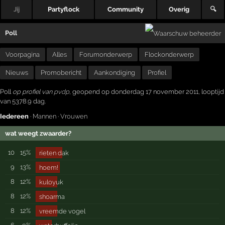
Jij
Partyflock
Community
Overig
🔍
Poll
Voorpagina
Alles
Forumonderwerp
Flockonderwerp
Nieuws
Promobericht
Aankondiging
Profiel
Poll
op profiel van
pvdp
, geopend op donderdag 17 november 2011, looptijd
van 5378.9 dag.
Iedereen
·
Mannen
·
Vrouwen
wat weegt zwaarder?
10
15%
rieten dak
9
13%
hoem!
8
12%
kuloyuk
8
12%
shoarma
8
12%
vreemde vogel