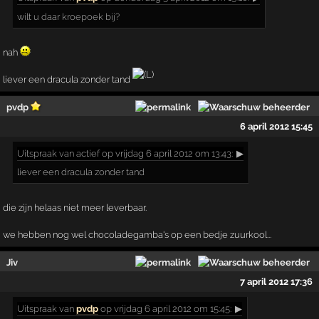
wilt u daar kroepoek bij?
nah
liever een dracula zonder tand
pvdp
6 april 2012 15:45
Uitspraak
van actief op vrijdag 6 april 2012 om 13:43:
▶
liever een dracula zonder tand
die zijn helaas niet meer leverbaar.
we hebben nog wel chocoladegamba's op een bedje zuurkool...
Jiv
7 april 2012 17:36
Uitspraak
van
pvdp
op vrijdag 6 april 2012 om 15:45:
▶