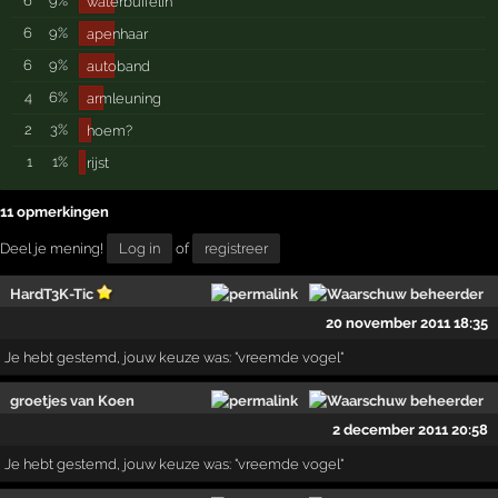
6
9%
waterbuffelin
6
9%
apenhaar
6
9%
autoband
4
6%
armleuning
2
3%
hoem?
1
1%
rijst
11 opmerkingen
Deel je mening!
Log in
of
registreer
HardT3K-Tic
20 november 2011 18:35
Je hebt gestemd, jouw keuze was: "vreemde vogel"
groetjes van Koen
2 december 2011 20:58
Je hebt gestemd, jouw keuze was: "vreemde vogel"