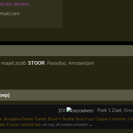
dcore, techno
tmail.com
1 maart 2026:
,
Paradiso
,
Amsterdam
STOOR
oep)
372
Park 't Zoet
,
Bre
re
,
Bougatsa Dream Tunnel
,
Boyd V
,
Burtha
,
Buzz Fuzz
,
Cappa 'n Viezerik
,
Ch
tta
,
Furyan
,
Gerst & Nat
,
en nog 36 andere artiesten →