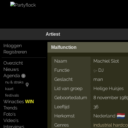
Artiest
Inloggen
Malfunction
Registreren
Naam
Machiel Slot
Overzicht
Nieuws
Functie
DJ
9×
Agenda
Geslacht
man
nu & straks
Lid van groep
Heilige Huisjes
kaart
festivals
Geboortedatum
8 november 198
Winacties
WIN
Leeftijd
36
Trends
Foto's
🇳🇱
Herkomst
Nederland
Video's
Genres
industrial hardco
Interviews