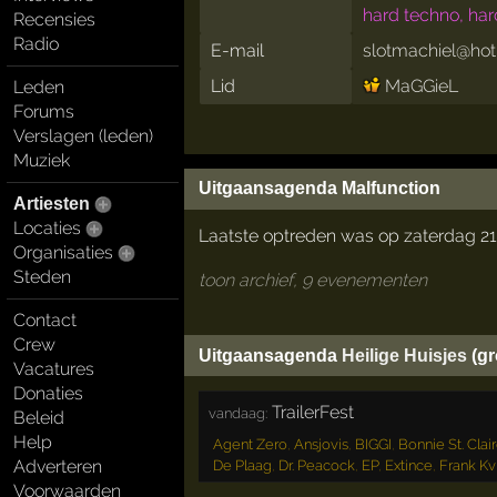
hard techno, har
Recensies
Radio
E-mail
slotmachiel@ho
Lid
MaGGieL
Leden
Forums
Verslagen (leden)
Muziek
Uitgaansagenda Malfunction
Artiesten
Locaties
Laatste optreden was op zaterdag 2
Organisaties
Steden
toon archief, 9 evenementen
Contact
Crew
Uitgaansagenda
Heilige Huisjes
(gr
Vacatures
Donaties
TrailerFest
vandaag:
Beleid
Help
Agent Zero
,
Ansjovis
,
BIGGI
,
Bonnie St. Clai
Adverteren
De Plaag
,
Dr. Peacock
,
EP
,
Extince
,
Frank Kvi
Voorwaarden