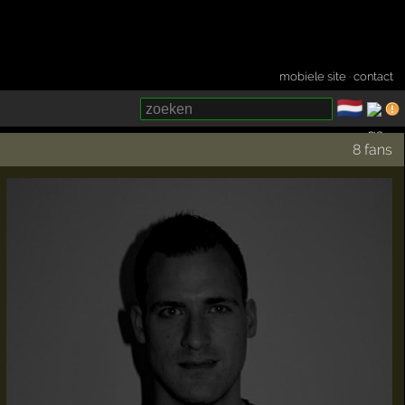
mobiele site
·
contact
🇳🇱
­
8 fans