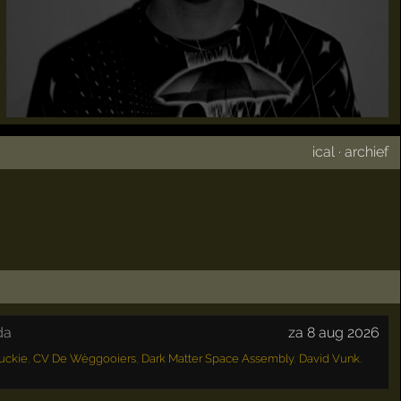
ical
·
archief
da
za 8 aug 2026
uckie
,
CV De Wèggooiers
,
Dark Matter Space Assembly
,
David Vunk
,