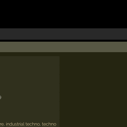
9
re
,
industrial techno
,
techno