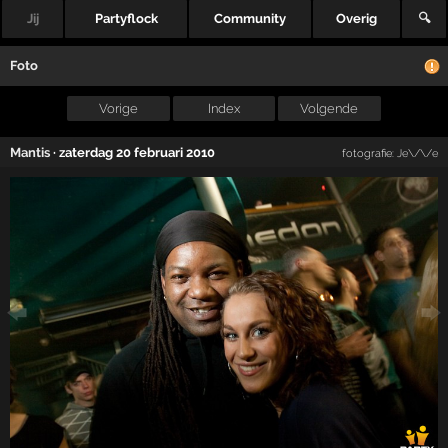
Jij
Partyflock
Community
Overig
🔍
Foto
Vorige
Index
Volgende
Mantis
·
zaterdag 20 februari 2010
fotografie:
Je\/\/e